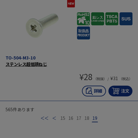
TO-504-M3-10
ステンレス超低頭ねじ
¥
28
¥
31
（税抜） /
（税込）
565
件あります
最初
前
15
16
17
18
19