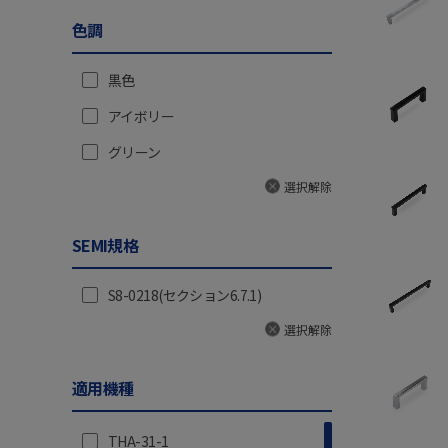
色調
330(33.6)
340(34.7)
黒色
343(35)
アイボリー
353(36)
グリーン
360(36.7)
選択解除
410(41.8)
SEMI規格
415(42.3)
430(43.8)
S8-0218(セクション6.7.1)
491(50)
選択解除
520(53)
適用機種
540(55)
550(56.1)
THA-31-1