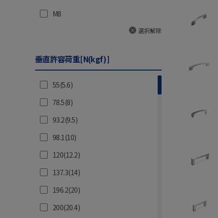
160
40
M8
164
44.5
選択解除
166
45
170
垂直許容荷重[N(kgf)]
47
180
48
55(5.6)
188
49
78.5(8)
190
50
93.2(9.5)
192
51
98.1(10)
196
53
120(12.2)
200
55
137.3(14)
216
56
196.2(20)
230
57
200(20.4)
238