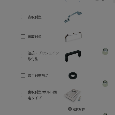
表取付型
裏取付型
溶接・プッシュイン
取付型
取手付帯部品
裏取付型/ボルト固
定タイプ
選択解除