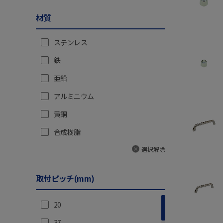
材質
ステンレス
鉄
亜鉛
アルミニウム
黄銅
合成樹脂
選択解除
取付ピッチ(mm)
20
37