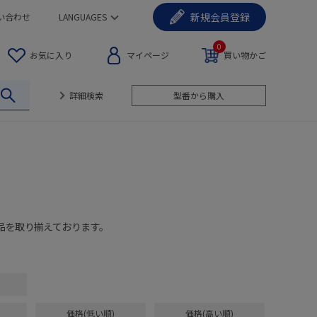
新規
会員登録
い合わせ
LANGUAGES
0
お気に入り
マイページ
買い物かご
詳細検索
型番から購入
品を取り揃えております。
価格(低い順)
価格(高い順)