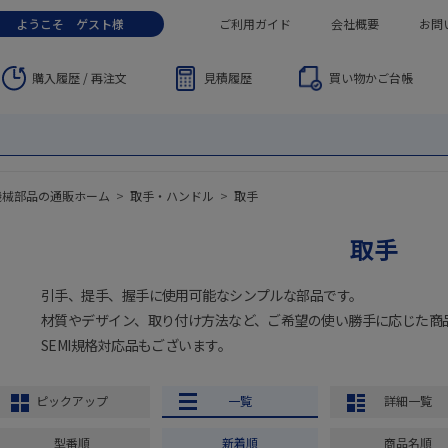
ようこそ
ゲスト
様
ご利用ガイド
会社概要
お問
購入履歴 / 再注文
見積履歴
買い物かご
台帳
機械部品の通販ホーム
>
取手・ハンドル
>
取手
取手
引手、提手、握手に使用可能なシンプルな部品です。
材質やデザイン、取り付け方法など、ご希望の使い勝手に応じた商
SEMI規格対応品もございます。
ピックアップ
一覧
詳細一覧
型番順
新着順
商品名順