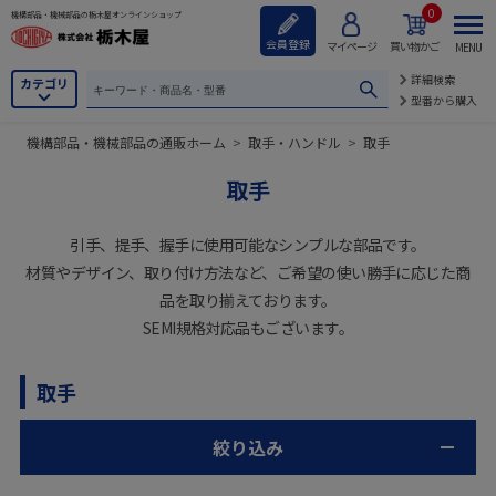
0
機構部品・機械部品の栃木屋オンラインショップ
会員登録
マイページ
買い物かご
MENU
詳細検索
カテゴリ
型番から購入
機構部品・機械部品の通販ホーム
>
取手・ハンドル
>
取手
取手
引手、提手、握手に使用可能なシンプルな部品です。
材質やデザイン、取り付け方法など、ご希望の使い勝手に応じた商
品を取り揃えております。
SEMI規格対応品もございます。
取手
絞り込み