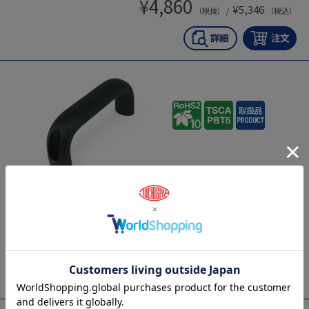
¥
4,860
¥
5,346
（税抜） /
（税込）
THA-UAC-26×164-BK
アルミキャビネット取手
¥
4,800
¥
5,280
（税抜） /
（税込）