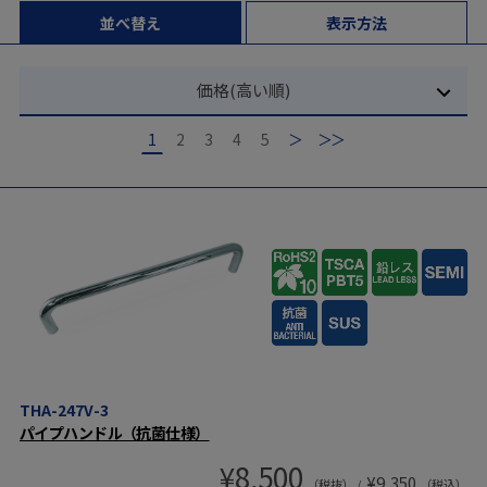
並べ替え
表示方法
価格(高い順)
1
2
3
4
5
次
最後
THA-247V-3
パイプハンドル（抗菌仕様）
¥
8,500
¥
9,350
（税抜） /
（税込）