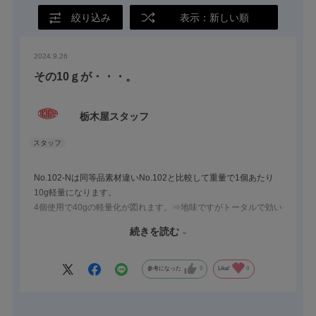
絞り込み
表示：新しい順
2024.9.26
その10ｇが・・・。
栃木屋スタッフ
No.102-Nは同等品素材違いNo.102と比較して重量で1個あたり
10g軽量になります。
4個使用で40gの軽量化が図れます。⇒地味ですがトータルで効い
てきます。
続きを読む
許容荷重は同じく№102と比較してプラス30kgの高性能商品にな
ります。加えてお値段も・・・お得な価格設定になっておりま
す。
参考になった
0
Like!
0
床面の汚染もゴム車輪と比較しても少なくなります。
良い事ずくめです。お薦めです。