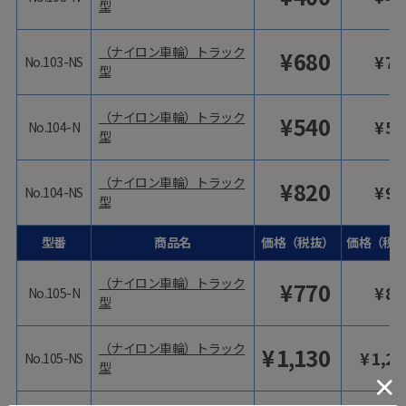
型
（ナイロン車輪）トラック
¥
680
¥
74
No.103-NS
型
（ナイロン車輪）トラック
¥
540
¥
59
No.104-N
型
（ナイロン車輪）トラック
¥
820
¥
90
No.104-NS
型
型番
商品名
価格（税抜）
価格（税
（ナイロン車輪）トラック
¥
770
¥
84
No.105-N
型
（ナイロン車輪）トラック
¥
1,130
¥
1,24
No.105-NS
型