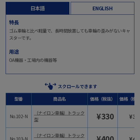
日本語
ENGLISH
特長
ゴム車輪と比べ軽量で、長時間放置しても車輪の歪みがないキャ
スターです。
用途
OA機器・工場内の機器等
スクロールできます
型番
商品名
価格（税抜）
価格（税
（ナイロン車輪）トラック
¥
330
¥
36
No.102-N
型
（ナイロン車輪）トラック
¥
400
¥
44
No.103-N