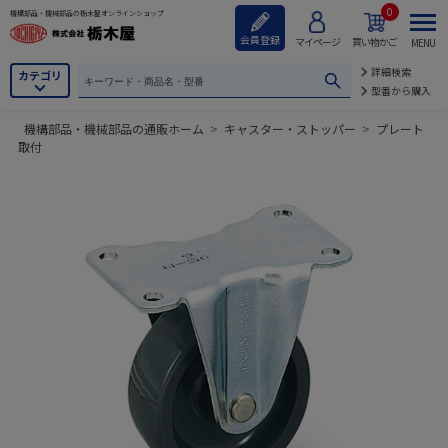
0
機構部品・機械部品の栃木屋オンラインショップ
会員登録
マイページ
買い物かご
MENU
詳細検索
カテゴリ
型番から購入
機構部品・機械部品の通販ホーム
>
キャスター・ストッパー
>
プレート
取付