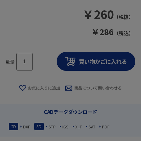
￥
260
（税抜）
￥
286
（税込）
数量
CADデータダウンロード
2D
3D
DXF
STP
IGS
X_T
SAT
PDF