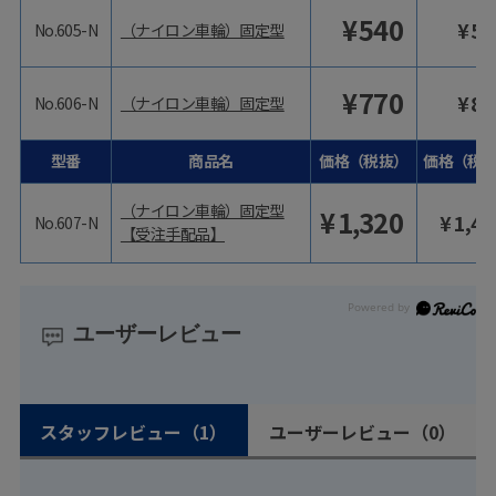
¥
540
¥
59
No.605-N
（ナイロン車輪）固定型
¥
770
¥
84
No.606-N
（ナイロン車輪）固定型
型番
商品名
価格（税抜）
価格（税
（ナイロン車輪）固定型
¥
1,320
¥
1,45
No.607-N
【受注手配品】
ユーザーレビュー
スタッフレビュー
（1）
ユーザーレビュー
（0）