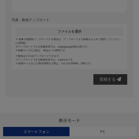
写真・動画アップロード
ファイルを選択
画像を複数枚アップロードする場合は、アップロードする画像をまとめて選択してください。
(上限5枚)
アップロードできる画像拡張子は、png/jpg/jpeg/gif(静止画)です。
画像サイズの上限は、1枚あたり10MBです。
動画は1つのみアップロードできます。
アップロードできる動画拡張子は、mp4/movです。
動画サイズおよび再生時間の上限は、それぞれ500MB、30秒です。
投稿する
表示モード
スマートフォン
PC