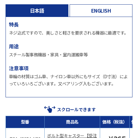
日本語
ENGLISH
特長
ネジ込式ですので、美しさと軽さを要求される機器に最適です。
用途
スチール製事務機器・家具・室内運搬車等
注意事項
車輪の材質はゴム車、ナイロン車以外にもサイズ（D寸法）によ
っていろいろございます。又ベアリング入もございます。
スクロールできます
型番
商品名
価格（税抜）
価
ボルト型キャスター【受注