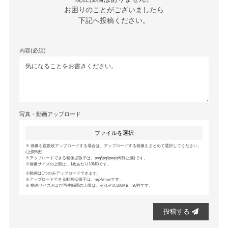
お困りのことがございましたら

下記へ投稿ください。
内容(必須)
写真・動画アップロード
ファイルを選択
画像を複数枚アップロードする場合は、アップロードする画像をまとめて選択してください。
(上限5枚)
アップロードできる画像拡張子は、png/jpg/jpeg/gif(静止画)です。
画像サイズの上限は、1枚あたり10MBです。
動画は1つのみアップロードできます。
アップロードできる動画拡張子は、mp4/movです。
動画サイズおよび再生時間の上限は、それぞれ500MB、30秒です。
投稿する