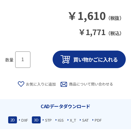
￥
1,610
（税抜）
￥
1,771
（税込）
数量
CADデータダウンロード
2D
3D
DXF
STP
IGS
X_T
SAT
PDF