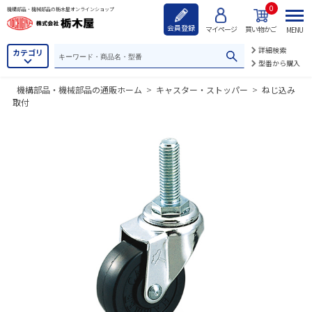
0
機構部品・機械部品の栃木屋オンラインショップ
会員登録
マイページ
買い物かご
MENU
詳細検索
カテゴリ
型番から購入
機構部品・機械部品の通販ホーム
>
キャスター・ストッパー
>
ねじ込み
取付