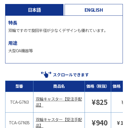
日本語
ENGLISH
特長
双輪ですので旋回半径が少なくデザインも優れています。
用途
大型OA機器等
スクロールできます
型番
商品名
価格（税抜）
価格（税
双輪キャスター【受注手配
¥
825
¥
9
TCA-G7N3
品】
双輪キャスター【受注手配
¥
940
¥
1,
TCA-G7N3S
品】