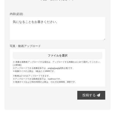
内容(必須)
写真・動画アップロード
ファイルを選択
画像を複数枚アップロードする場合は、アップロードする画像をまとめて選択してください。
(上限5枚)
アップロードできる画像拡張子は、png/jpg/jpeg/gif(静止画)です。
画像サイズの上限は、1枚あたり10MBです。
動画は1つのみアップロードできます。
アップロードできる動画拡張子は、mp4/movです。
動画サイズおよび再生時間の上限は、それぞれ500MB、30秒です。
投稿する