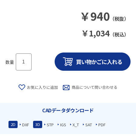
￥
940
（税抜）
￥
1,034
（税込）
数量
CADデータダウンロード
2D
3D
DXF
STP
IGS
X_T
SAT
PDF