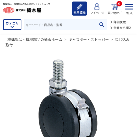
0
機構部品・機械部品の栃木屋オンラインショップ
会員登録
マイページ
買い物かご
MENU
詳細検索
カテゴリ
型番から購入
機構部品・機械部品の通販ホーム
>
キャスター・ストッパー
>
ねじ込み
取付