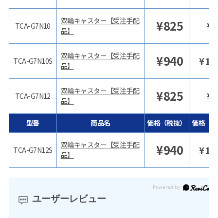
双輪キャスター【受注手配
¥
825
¥
9
TCA-G7N10
品】
双輪キャスター【受注手配
¥
940
¥
1,
TCA-G7N10S
品】
双輪キャスター【受注手配
¥
825
¥
9
TCA-G7N12
品】
型番
商品名
価格（税抜）
価格（税
双輪キャスター【受注手配
¥
940
¥
1,
TCA-G7N12S
品】
ユーザーレビュー