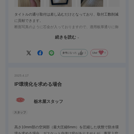
タイトルの通り取付は差し込むだけとなっており、取付工数削減
に貢献できます。
断面写真のように芯金が入っておりますので、適用板厚通りに御
採用頂ければ簡単に外れてしまうというような心配もございませ
続きを読む
ん。
また、特注で溶着も可能です。
溶着加工品の一例を載せますので参考にしてみてください。
参考になった
1
Like!
0
2025.4.17
IP環境化を求める場合
栃木屋スタッフ
高さ10mm部の空洞部（最大圧縮6mm）を圧縮した状態で防水環
境を求める場合、ガスケット自体はIPがありませんが、事実上空