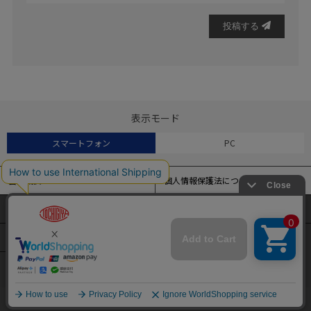
投稿する
表示モード
スマートフォン
PC
会社概要
個人情報保護法について
特定商取引法に基づく表記
よくある質問
当サイトでは、アクセス解析およびサイトの利便性の向上のため
にクッキー（Cookie）を使用しています。
サイトマップ
クッキーの設定変更および詳細については
こちら
をご覧くださ
い。
ENGLISH
簡体中文
繁体中文
本サイトの閲覧を続けることで、クッキーの使用を同意したとみ
なされます。
承諾する
COPYRIGHT© TOCHIGIYA CO.,LTD. ALL RIGHTS RESERVED.