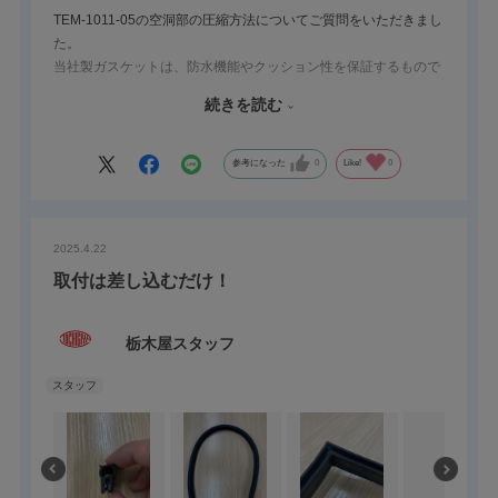
TEM-1011-05の空洞部の圧縮方法についてご質問をいただきまし
た。
当社製ガスケットは、防水機能やクッション性を保証するもので
はありませんが、一般的な使用例として、添付写真のように空洞
続きを読む
部を圧縮して使用されるケースがあります。
防水性能を求める場合、ガスケット自体に防水規格（IP 等）は付
与されておりません。しかし、実際には空洞構造のガスケットを
参考になった
0
Like!
0
30〜50％程度圧縮 して防水用途に使用される事例がございま
す。
※空洞部を完全につぶすとゴムが硬化し、復元力が低下するた
2025.4.22
め、30〜50％の圧縮率を推奨しています。
なお、最適な圧縮方法や使用条件はご使用環境により大きく異な
取付は差し込むだけ！
ります。そのため、当社として特定の使用方法の推奨や性能保証
は行っておりません。実際の板金部品や実機にて十分な検証を行
栃木屋スタッフ
った上でご使用ください。