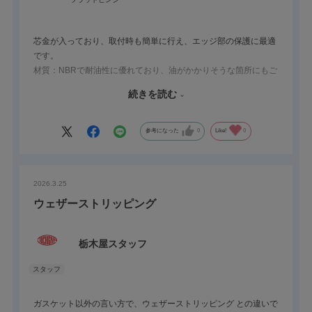
芯金が入っており、取付時も簡単に行え、エッジ部の保護に最適
です。
材質：NBRで耐油性に優れており、油がかかりそうな箇所にもご
検討ください。
続きを読む
ご指定の長さに切断する加工（特注品）も可能ですので、お気軽
にお問い合わせください。
参考になった
0
Like!
0
2026.3.25
ウェザーストリッピング
栃木屋スタッフ
ガスケット以外の言い方で、ウェザーストリッピング との違いで