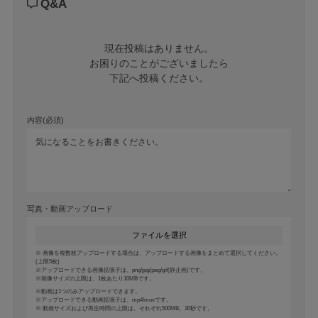
Q&A
現在投稿はありません。

お困りのことがございましたら

下記へ投稿ください。
内容(必須)
写真・動画アップロード
ファイルを選択
画像を複数枚アップロードする場合は、アップロードする画像をまとめて選択してください。
(上限5枚)
アップロードできる画像拡張子は、png/jpg/jpeg/gif(静止画)です。
画像サイズの上限は、1枚あたり10MBです。
動画は1つのみアップロードできます。
アップロードできる動画拡張子は、mp4/movです。
動画サイズおよび再生時間の上限は、それぞれ500MB、30秒です。