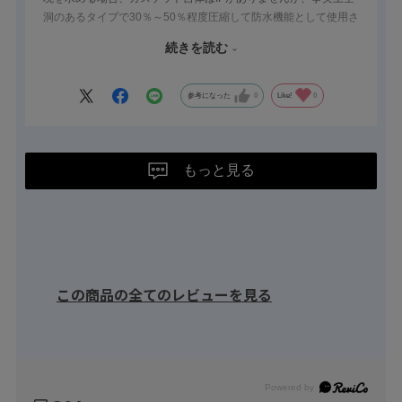
洞のあるタイプで30％～50％程度圧縮して防水機能として使用さ
れています。（完全に空洞をつぶすとゴムが固まって元に戻らな
続きを読む
くなるため、30％～50％を推奨しています。
TEM-1011-05の場合は圧縮が2～3mmとなります）実際の板金な
どで十分テストした上でご使用ください。
参考になった
0
Like!
0
もっと見る
この商品の全てのレビューを見る
Powered by