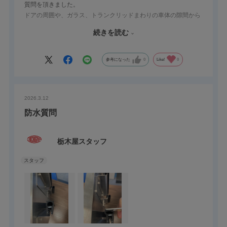
質問を頂きました。
ドアの周囲や、ガラス、トランクリッドまわりの車体の隙間から
風雨、挨、騒音が浸入するのを防ぐために装着する帯状のシール
続きを読む
部品をいいます。
ドア用ウエザーストリップが代表的で別名：ガスケットとも言わ
れています。
参考になった
0
Like!
0
材質はゴムやスポンジの組み合わせで構成されています。
ボディにウェザーストリップを組み付けるボディシール方式で、
形状的に排水路を設けやすいので、心金をインサートした中空タ
2026.3.12
イプや、表面がソリッドで内部をスポンジ状にし、心金を同時に
押出し成形した一定断面のものが一般的です。
防水質問
栃木屋スタッフ