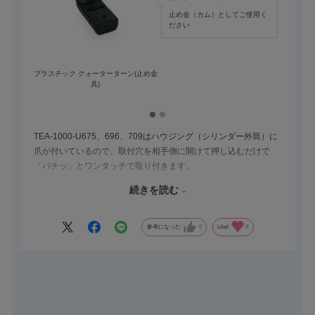
止め金（カム）としてご使用く
ださい
プラスチック クォーターターン(止め金
プラスチッ
具)
TEA-1000-U675、696、709はハウジング（シリンダー外筒）に
爪が付いているので、取付穴を相手側に開けて押し込むだけで
「パチッ」とワンタッチで取り付きます。
ナット締めと比較し、作業効率がUPできる商品です。
続きを読む
沢山取り付けが必要な箇所には便利な製品の一つとなっておりま
す。
参考になった
0
Like!
0