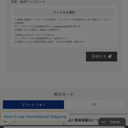
写真・動画アップロード
ファイルを選択
画像を複数枚アップロードする場合は、アップロードする画像をまとめて選択してください。
(上限5枚)
アップロードできる画像拡張子は、png/jpg/jpeg/gif(静止画)です。
画像サイズの上限は、1枚あたり10MBです。
動画は1つのみアップロードできます。
アップロードできる動画拡張子は、mp4/movです。
動画サイズおよび再生時間の上限は、それぞれ500MB、30秒です。
投稿する
表示モード
スマートフォン
PC
会社概要
個人情報保護法について