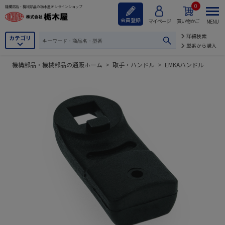
0
機構部品・機械部品の栃木屋オンラインショップ
会員登録
マイページ
買い物かご
MENU
詳細検索
カテゴリ
型番から購入
機構部品・機械部品の通販ホーム
>
取手・ハンドル
>
EMKAハンドル