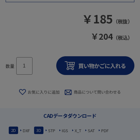
￥
185
（税抜）
￥
204
（税込）
数量
CADデータダウンロード
2D
3D
DXF
STP
IGS
X_T
SAT
PDF