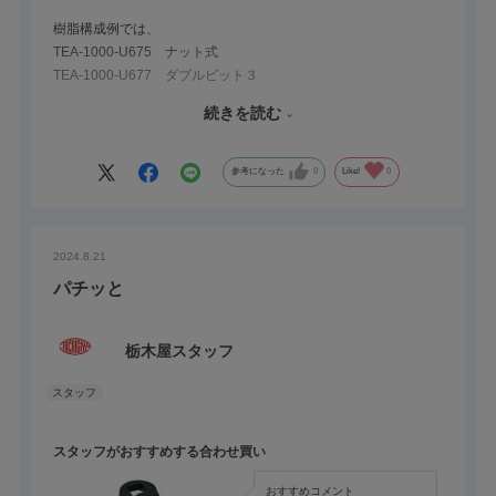
樹脂構成例では、
TEA-1000-U675 ナット式
TEA-1000-U677 ダブルビット３
TEO-1000-386-18
続きを読む
等があります。
ナット式だけではなく、ワンタッチ式（TEA-1000-U696）も人
参考になった
0
Like!
0
気で、TEO-1000-359（フィンガープル）をお使いいただくと、
鍵の機能だけではなく、ハンドルとしてもご利用いただくことが
可能な拡張性の高い簡易鍵の商品です。
2024.8.21
Oリングとフラットシールを組み合わせれば防水仕様にもなりま
パチッと
す。
栃木屋スタッフ
鍵穴を差し込んだままハンドルとして利用したい場合は、THA-
333やTHA-446、ハンドルロックなどをご検索ください。
スタッフがおすすめする合わせ買い
おすすめコメント