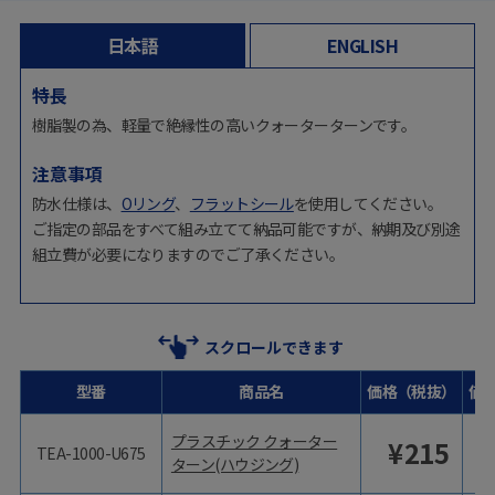
日本語
ENGLISH
特長
樹脂製の為、軽量で絶縁性の高いクォーターターンです。
注意事項
防水仕様は、
Oリング
、
フラットシール
を使用してください。
ご指定の部品をすべて組み立てて納品可能ですが、納期及び別途
組立費が必要になりますのでご了承ください。
スクロールできます
型番
商品名
価格（税抜）
価
プラスチック クォーター
¥
215
TEA-1000-U675
ターン(ハウジング)