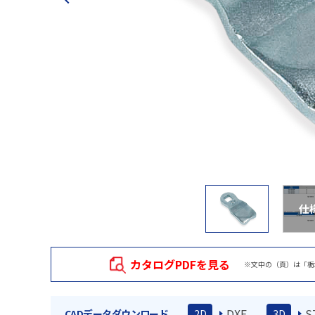
仕
カタログPDFを見る
※文中の（頁）は「栃
DXF
S
CADデータダウンロード
2D
3D