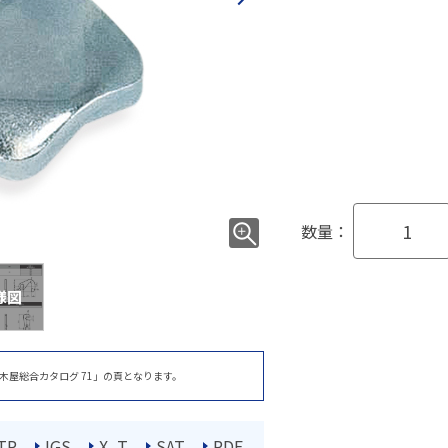
数量：
様図
木屋総合カタログ 71」の頁となります。
TP
IGS
X_T
SAT
PDF