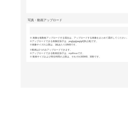
写真・動画アップロード
画像を複数枚アップロードする場合は、アップロードする画像をまとめて選択してください。(
アップロードできる画像拡張子は、png/jpg/jpeg/gif(静止画)です。
画像サイズの上限は、1枚あたり10MBです。
動画は1つのみアップロードできます。
アップロードできる動画拡張子は、mp4/movです。
動画サイズおよび再生時間の上限は、それぞれ500MB、30秒です。