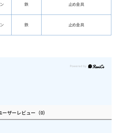
ン
鉄
止め金具
ン
鉄
止め金具
ユーザーレビュー
（0）