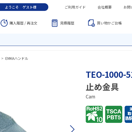
ようこそ
ゲスト
様
ご利用ガイド
会社概要
お問
購入履歴 / 再注文
見積履歴
買い物かご
台帳
>
EMKAハンドル
TEO-1000-5
止め金具
Cam