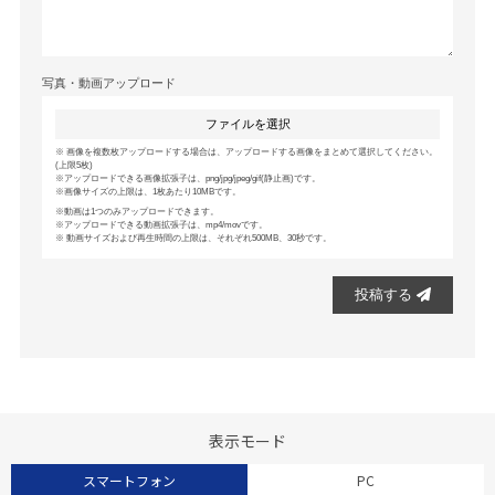
写真・動画アップロード
ファイルを選択
画像を複数枚アップロードする場合は、アップロードする画像をまとめて選択してください。
(上限5枚)
アップロードできる画像拡張子は、png/jpg/jpeg/gif(静止画)です。
画像サイズの上限は、1枚あたり10MBです。
動画は1つのみアップロードできます。
アップロードできる動画拡張子は、mp4/movです。
動画サイズおよび再生時間の上限は、それぞれ500MB、30秒です。
投稿する
表示モード
スマートフォン
PC