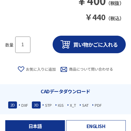
￥
400
（税抜）
￥
440
（税込）
数量
CADデータダウンロード
2D
3D
DXF
STP
IGS
X_T
SAT
PDF
日本語
ENGLISH