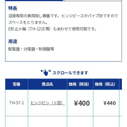
特長
溶接専用の扉用隠し蝶番です。ヒンジピースがパイプ状ですので
スペースをとりません。
E形止メ輪（TH-121E等）もあわせて使用可能です。
用途
配電盤・分電盤・制御盤等
スクロールできます
型番
商品名
価格（税抜）
価格（税込）
¥
400
¥
440
TH-57-1
ヒンジピン（Ⅱ型）