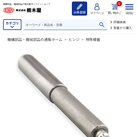
0
機構部品・機械部品の栃木屋オンラインショップ
会員登録
マイページ
買い物かご
MENU
詳細検索
カテゴリ
型番から購入
機構部品・機械部品の通販ホーム
>
ヒンジ
>
特殊蝶番