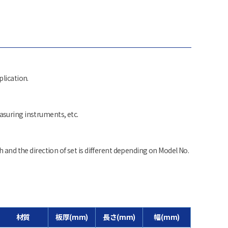
plication.
suring instruments, etc.
h and the direction of set is different depending on Model No.
材質
板厚(mm)
長さ(mm)
幅(mm)