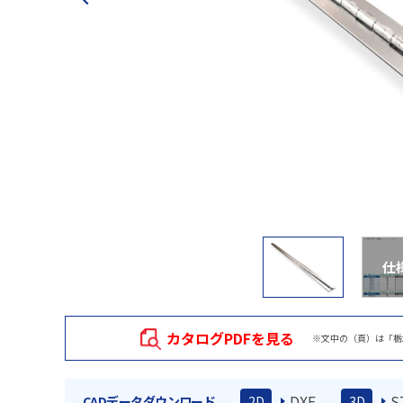
仕
カタログPDFを見る
※文中の（頁）は「栃
DXF
S
CADデータダウンロード
2D
3D