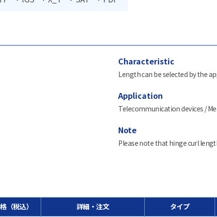
Characteristic
Length can be selected by the ap
Application
Telecommunication devices / Mea
Note
Please note that hinge curl lengt
価格（税込）
詳細・注文
タイプ