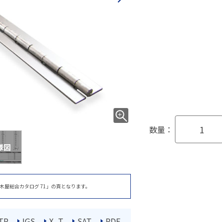
数量：
様図
木屋総合カタログ 71」の頁となります。
TP
IGS
X_T
SAT
PDF