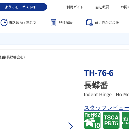
ようこそ
ゲスト
様
ご利用ガイド
会社概要
お問
購入履歴 / 再注文
見積履歴
買い物かご
台帳
蝶番(長蝶番含む)
TH-76-6
長蝶番
Indent Hinge - No M
スタッフレビュ