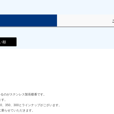
）
い順
ているのがステンレス製長蝶番です。
ます。
、450、350、300とラインナップがございます。
に乗らせていただきます。