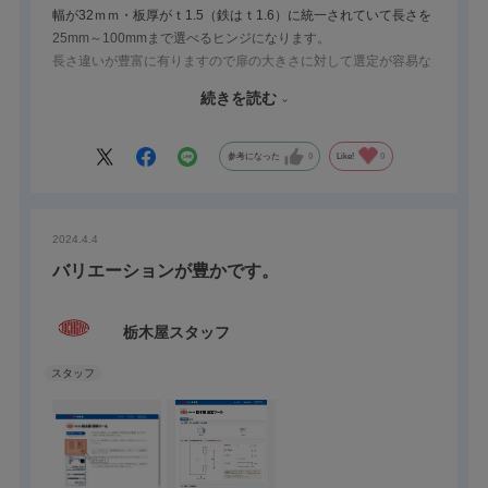
幅が32ｍｍ・板厚がｔ1.5（鉄はｔ1.6）に統一されていて長さを
25mm～100mmまで選べるヒンジになります。
長さ違いが豊富に有りますので扉の大きさに対して選定が容易な
ヒンジです。
続きを読む
※ステンレスシリーズについては取付穴付きですが鉄シリーズ
（メッキ無し）に関しては穴無しになります。
特注で追加の穴加工・あるいはメッキの追加も承ります。
参考になった
0
Like!
0
2024.4.4
バリエーションが豊かです。
栃木屋スタッフ