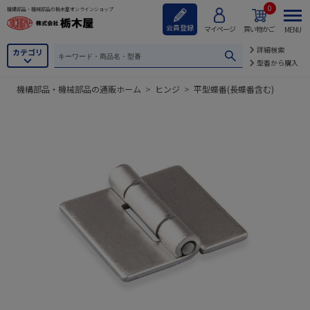
0
機構部品・機械部品の栃木屋オンラインショップ
会員登録
マイページ
買い物かご
MENU
詳細検索
カテゴリ
型番から購入
機構部品・機械部品の通販ホーム
>
ヒンジ
>
平型蝶番(長蝶番含む)