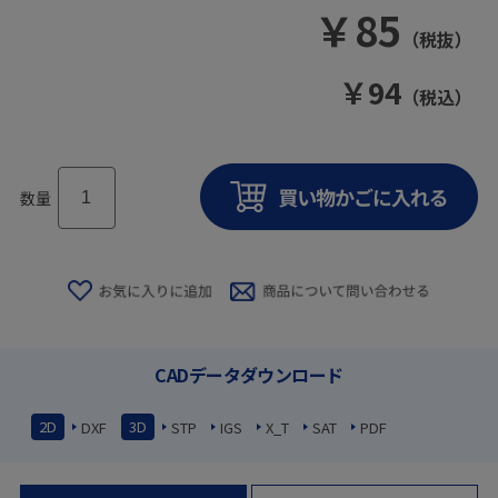
￥
85
（税抜）
￥
94
（税込）
数量
CADデータダウンロード
2D
3D
DXF
STP
IGS
X_T
SAT
PDF