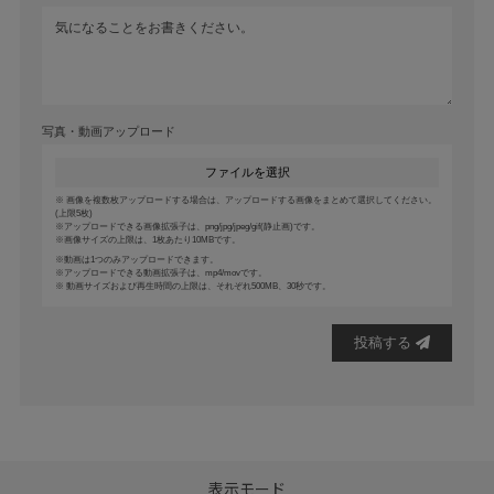
写真・動画アップロード
ファイルを選択
画像を複数枚アップロードする場合は、アップロードする画像をまとめて選択してください。
(上限5枚)
アップロードできる画像拡張子は、png/jpg/jpeg/gif(静止画)です。
画像サイズの上限は、1枚あたり10MBです。
動画は1つのみアップロードできます。
アップロードできる動画拡張子は、mp4/movです。
動画サイズおよび再生時間の上限は、それぞれ500MB、30秒です。
投稿する
表示モード