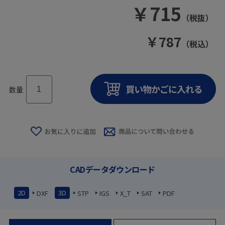
￥
715
（税抜）
￥
787
（税込）
数量
CADデータダウンロード
2D
3D
DXF
STP
IGS
X_T
SAT
PDF