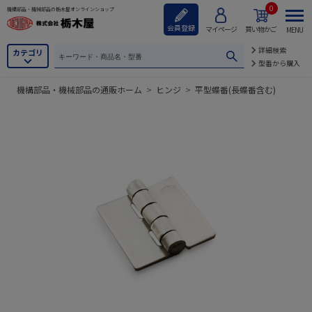
0
機構部品・機械部品の栃木屋オンラインショップ
会員登録
マイページ
買い物かご
MENU
詳細検索
カテゴリ
型番から購入
機構部品・機械部品の通販ホーム
>
ヒンジ
>
平型蝶番(長蝶番含む)