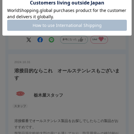
TH-94SUS-7は当社カタログ品でも大型の蝶番となります。
板厚、B寸法、A寸法がさらに大きい蝶番をお探しの際は別注対応
となりますが、厚口、大型仕様の蝶番製造実績もございます。
続きを読む
ぜひ営業担当までお問合せください。
参考になった
1
Like!
0
2024.10.31
溶接目的ならこれ オールステンレスもございま
す
栃木屋スタッフ
溶接蝶番でオールステンレス製品をお探しでしたらこの製品がお
すすめです。
盤製品等比較的大型の扉にも適しており、防災用扉への検討例が