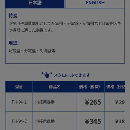
日本語
ENGLISH
特長
溶接用や重量扉用として配電盤・分電盤・制御盤など比較的大型
の機器に適した蝶番です。
用途
配電盤・分電盤・制御盤等
スクロールできます
型番
商品名
価格（税抜）
価格（税込）
¥
265
¥
292
TH-94-1
溶接用蝶番
¥
345
¥
380
TH-94-2
溶接用蝶番