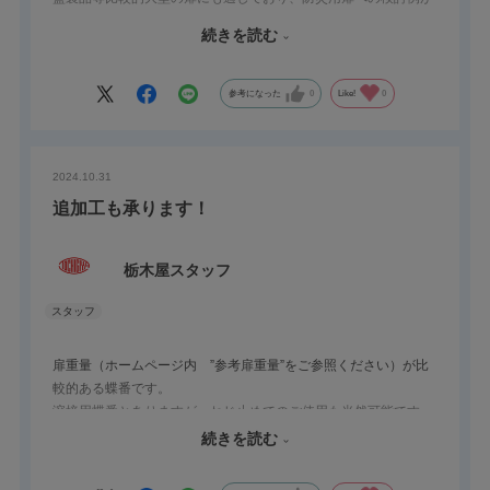
ございます。
続きを読む
もちろん鉄生地の取り扱いもございますので、用途に応じて使い
分けいただくことが可能です。
参考になった
0
Like!
0
2024.10.31
追加工も承ります！
栃木屋スタッフ
扉重量（ホームページ内 ”参考扉重量”をご参照ください）が比
較的ある蝶番です。
溶接用蝶番とありますが、ねじ止めでのご使用も当然可能です。
サラ穴加工、丸穴加工、長穴加工また、メッキ処理など特注仕様
続きを読む
も承ります。