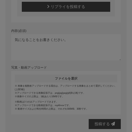
リプライを投稿する
内容(必須)
写真・動画アップロード
ファイルを選択
画像を複数枚アップロードする場合は、アップロードする画像をまとめて選択してください。
(上限5枚)
アップロードできる画像拡張子は、png/jpg/jpeg/gif(静止画)です。
画像サイズの上限は、1枚あたり10MBです。
動画は1つのみアップロードできます。
アップロードできる動画拡張子は、mp4/movです。
動画サイズおよび再生時間の上限は、それぞれ500MB、30秒です。
投稿する