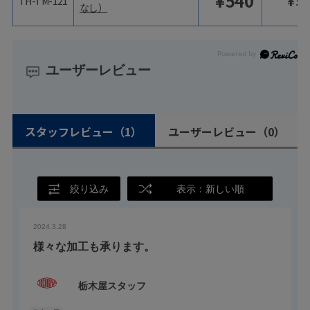
¥
540
¥
59
TH-TM-121
なし）
ユーザーレビュー
スタッフレビュー
（1）
ユーザーレビュー
（0）
絞り込み
表示：新しい順
2024.3.28
様々な加工も承ります。
栃木屋スタッフ