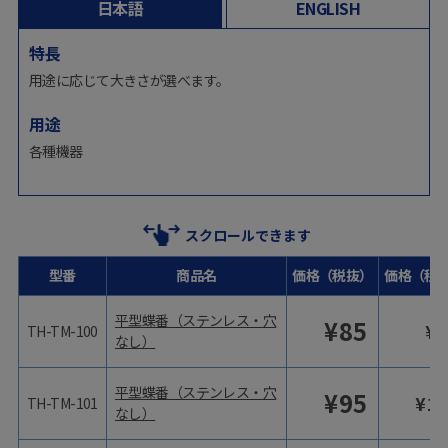
日本語
ENGLISH
特長
用途に応じて大きさが選べます。
用途
各種機器
スクロールできます
型番
商品名
価格（税抜）
価格（税
平型蝶番（ステンレス・穴
¥
85
¥
9
TH-TM-100
なし）
平型蝶番（ステンレス・穴
¥
95
¥
10
TH-TM-101
なし）