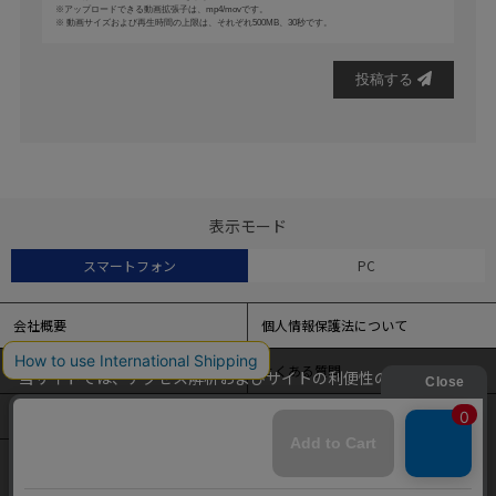
アップロードできる動画拡張子は、mp4/movです。
動画サイズおよび再生時間の上限は、それぞれ500MB、30秒です。
投稿する
表示モード
スマートフォン
PC
会社概要
個人情報保護法について
特定商取引法に基づく表記
よくある質問
当サイトでは、アクセス解析およびサイトの利便性の向上のため
にクッキー（Cookie）を使用しています。
サイトマップ
クッキーの設定変更および詳細については
こちら
をご覧くださ
い。
ENGLISH
簡体中文
繁体中文
本サイトの閲覧を続けることで、クッキーの使用を同意したとみ