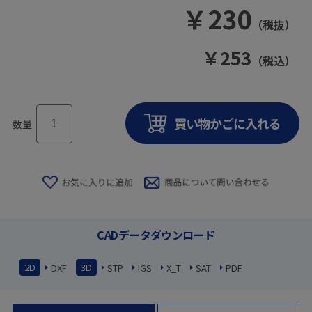
￥
230
（税抜）
￥
253
（税込）
数量
CADデータダウンロード
2D
3D
DXF
STP
IGS
X_T
SAT
PDF