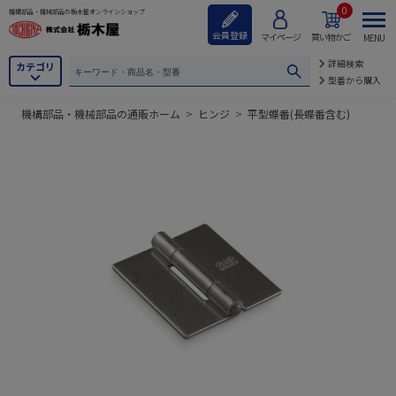
0
機構部品・機械部品の栃木屋オンラインショップ
会員登録
マイページ
買い物かご
MENU
詳細検索
カテゴリ
型番から購入
機構部品・機械部品の通販ホーム
>
ヒンジ
>
平型蝶番(長蝶番含む)