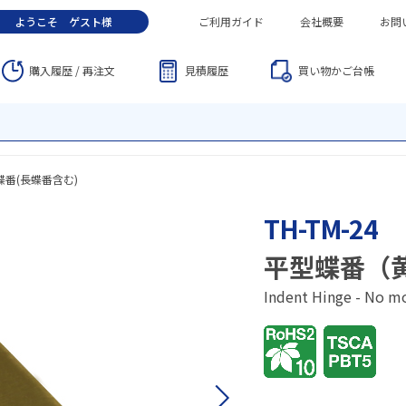
ようこそ
ゲスト
様
ご利用ガイド
会社概要
お問
購入履歴 / 再注文
見積履歴
買い物かご
台帳
蝶番(長蝶番含む)
TH-TM-24
平型蝶番（
Indent Hinge - No 