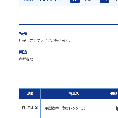
特長
用途に応じて大きさが選べます。
用途
各種機器
型番
商品名
価格
TH-TM-20
平型蝶番（黄銅・穴なし）