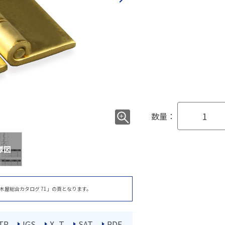
数量：
様図
木屋総合カタログ 71」の頁となります。
TP
IGS
X_T
SAT
PDF