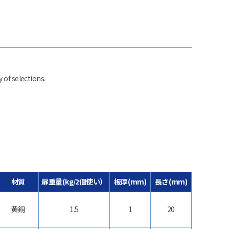
 of selections.
材質
扉重量(kg/2個使い）
板厚(mm)
長さ(mm)
幅(mm)
黄銅
1.5
1
20
20