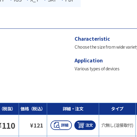
Characteristic
Choose the size from wide variety
Application
Various types of devices
（税抜）
価格（税込）
詳細・注文
タイプ
¥
110
¥
121
穴無し(溶接取付)