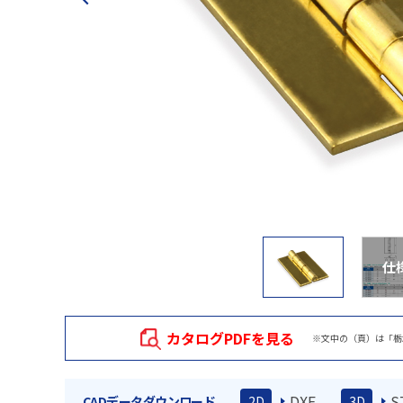
仕
カタログPDFを見る
※文中の（頁）は「栃
DXF
S
CADデータダウンロード
2D
3D