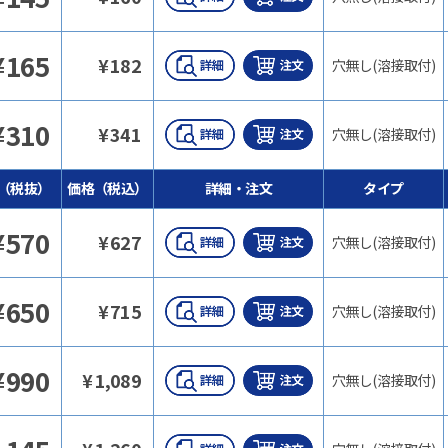
¥
165
¥
182
穴無し(溶接取付)
¥
310
¥
341
穴無し(溶接取付)
（税抜）
価格（税込）
詳細・注文
タイプ
¥
570
¥
627
穴無し(溶接取付)
¥
650
¥
715
穴無し(溶接取付)
¥
990
¥
1,089
穴無し(溶接取付)