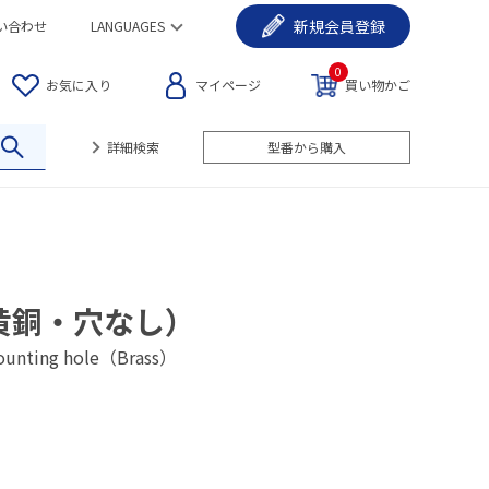
新規
会員登録
い合わせ
LANGUAGES
0
お気に入り
マイページ
買い物かご
詳細検索
型番から購入
黄銅・穴なし）
mounting hole（Brass）