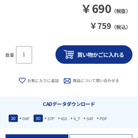
￥
690
（税抜）
￥
759
（税込）
数量
CADデータダウンロード
2D
3D
DXF
STP
IGS
X_T
SAT
PDF