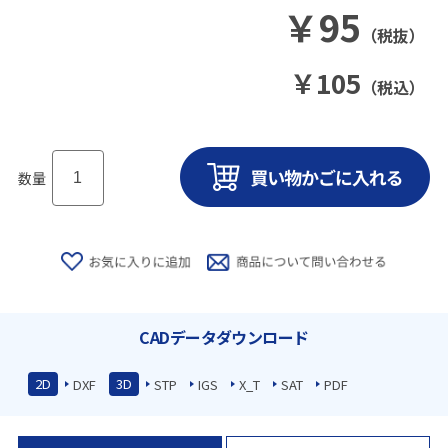
￥
95
（税抜）
￥
105
（税込）
数量
CADデータダウンロード
2D
3D
DXF
STP
IGS
X_T
SAT
PDF