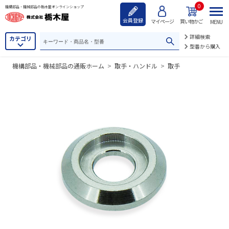
0
機構部品・機械部品の栃木屋オンラインショップ
会員登録
マイページ
買い物かご
MENU
詳細検索
カテゴリ
型番から購入
機構部品・機械部品の通販ホーム
>
取手・ハンドル
>
取手