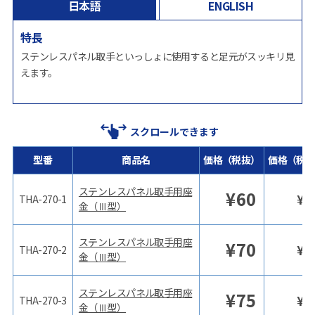
日本語
ENGLISH
特長
ステンレスパネル取手といっしょに使用すると足元がスッキリ見
えます。
スクロールできます
型番
商品名
価格（税抜）
価格（税
ステンレスパネル取手用座
¥
60
¥
6
THA-270-1
金（Ⅲ型）
ステンレスパネル取手用座
¥
70
¥
7
THA-270-2
金（Ⅲ型）
ステンレスパネル取手用座
¥
75
¥
8
THA-270-3
金（Ⅲ型）