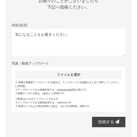
お困りのことがございましたら

下記へ投稿ください。
内容(必須)
写真・動画アップロード
ファイルを選択
画像を複数枚アップロードする場合は、アップロードする画像をまとめて選択してください。
(上限5枚)
アップロードできる画像拡張子は、png/jpg/jpeg/gif(静止画)です。
画像サイズの上限は、1枚あたり10MBです。
動画は1つのみアップロードできます。
アップロードできる動画拡張子は、mp4/movです。
動画サイズおよび再生時間の上限は、それぞれ500MB、30秒です。
投稿する