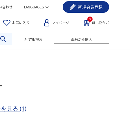
新規
会員登録
い合わせ
LANGUAGES
0
お気に入り
マイページ
買い物かご
詳細検索
型番から購入
ー
ーを見る
(1)