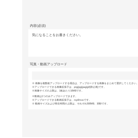
内容(必須)
写真・動画アップロード
画像を複数枚アップロードする場合は、アップロードする画像をまとめて選択してください。(
アップロードできる画像拡張子は、png/jpg/jpeg/gif(静止画)です。
画像サイズの上限は、1枚あたり10MBです。
動画は1つのみアップロードできます。
アップロードできる動画拡張子は、mp4/movです。
動画サイズおよび再生時間の上限は、それぞれ500MB、30秒です。