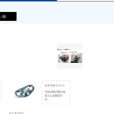
い順
おすすめコメント
THA-295の受け金
具となる部品で
す。
ストライカー