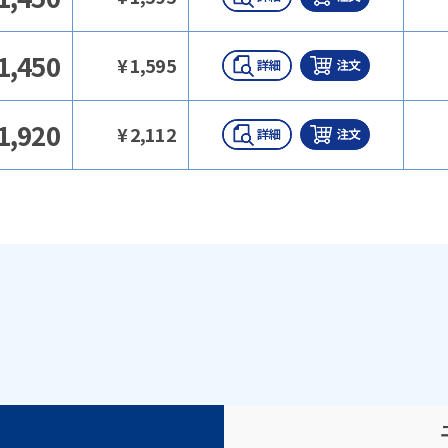
1,450
¥
1,595
1,920
¥
2,112
）