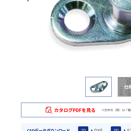
仕
カタログPDFを見る
※文中の（頁）は「栃
DXF
S
CADデータダウンロード
2D
3D