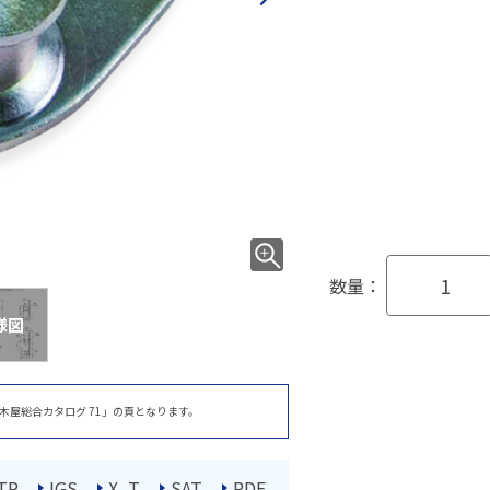
数量：
様図
木屋総合カタログ 71」の頁となります。
TP
IGS
X_T
SAT
PDF