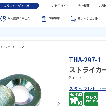
ようこそ
ゲスト
様
ご利用ガイド
会社概要
お問
購入履歴 / 再注文
見積履歴
買い物かご
台帳
>
ハンドル・ツマミ
THA-297-1
ストライカ
Striker
スタッフレビュ