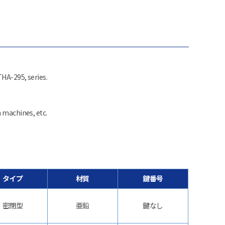
THA-295, series.
n machines, etc.
タイプ
材質
鍵番号
密閉型
亜鉛
鍵なし