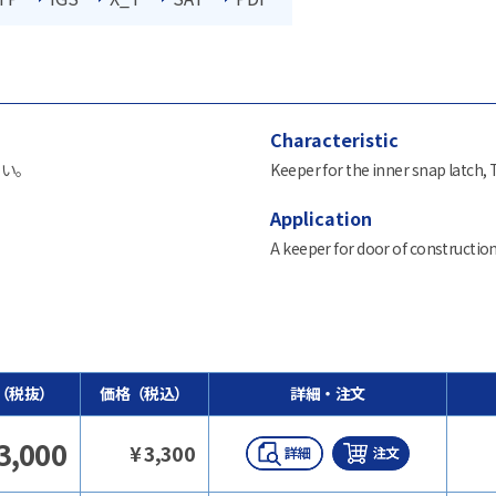
Characteristic
さい。
Keeper for the inner snap latch, 
Application
A keeper for door of constructio
（税抜）
価格（税込）
詳細・注文
3,000
¥
3,300