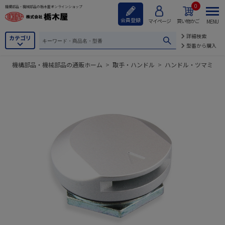
0
機構部品・機械部品の栃木屋オンラインショップ
会員登録
マイページ
買い物かご
MENU
詳細検索
カテゴリ
型番から購入
機構部品・機械部品の通販ホーム
>
取手・ハンドル
>
ハンドル・ツマミ