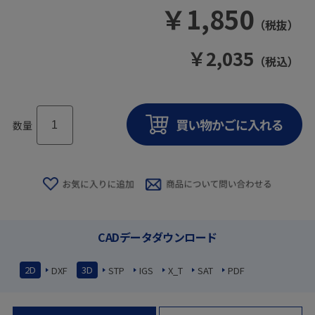
￥
1,850
（税抜）
￥
2,035
（税込）
数量
CADデータダウンロード
2D
3D
DXF
STP
IGS
X_T
SAT
PDF