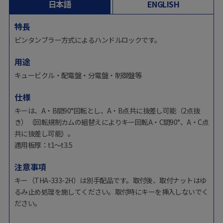
日本語
ENGLISH
特長
ピンタンブラー方式によるハンドルロックです。
用途
キュービクル・配電盤・分電盤・制御盤等
仕様
キーは、A・B間90°回転とし、A・B点共に抜差し可能（2点抜
き）（回転規制カムの組替えによりキー回転A・C間90°、A・C点
共に抜差し可能）。
適用板厚：t1～t3.5
注意事項
キー（THA-333-2H）は別手配品です。取付後、取付ナットはゆ
るみ止め処理を施してください。取付時にキーを挿入しないでく
ださい。