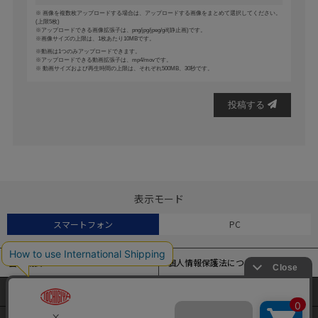
画像を複数枚アップロードする場合は、アップロードする画像をまとめて選択してください。
(上限5枚)
アップロードできる画像拡張子は、png/jpg/jpeg/gif(静止画)です。
画像サイズの上限は、1枚あたり10MBです。
動画は1つのみアップロードできます。
アップロードできる動画拡張子は、mp4/movです。
動画サイズおよび再生時間の上限は、それぞれ500MB、30秒です。
投稿する
表示モード
スマートフォン
PC
会社概要
個人情報保護法について
特定商取引法に基づく表記
よくある質問
当サイトでは、アクセス解析およびサイトの利便性の向上のため
にクッキー（Cookie）を使用しています。