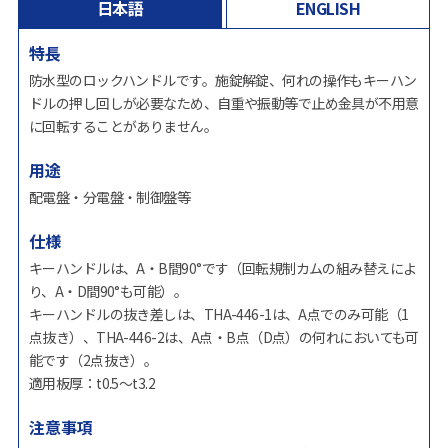
日本語
ENGLISH
特長
防水型のロックハンドルです。施錠解錠、何れの操作もキーハン
ドルの押し回しが必要なため、自重や振動等で止め金具が不用意
に回転することがありません。
用途
配電盤・分電盤・制御盤等
仕様
キーハンドルは、A・B間90°です（回転規制カムの組み替えによ
り、A・D間90°も可能）。
キーハンドルの抜き差しは、THA-446-1は、A点でのみ可能（1
点抜き）、THA-446-2は、A点・B点（D点）の何れにおいても可
能です（2点抜き）。
適用板厚：t0.5～t3.2
注意事項