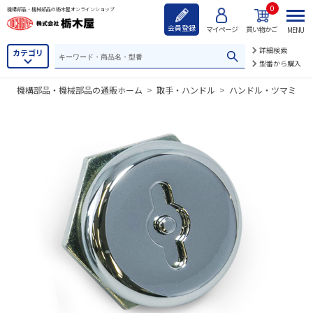
0
機構部品・機械部品の栃木屋オンラインショップ
会員登録
マイページ
買い物かご
MENU
詳細検索
カテゴリ
型番から購入
機構部品・機械部品の通販ホーム
>
取手・ハンドル
>
ハンドル・ツマミ