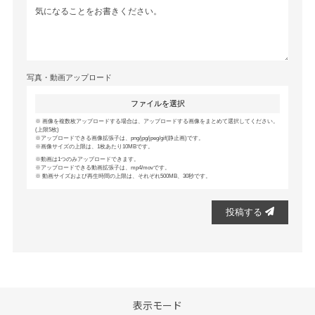
写真・動画アップロード
ファイルを選択
画像を複数枚アップロードする場合は、アップロードする画像をまとめて選択してください。
(上限5枚)
アップロードできる画像拡張子は、png/jpg/jpeg/gif(静止画)です。
画像サイズの上限は、1枚あたり10MBです。
動画は1つのみアップロードできます。
アップロードできる動画拡張子は、mp4/movです。
動画サイズおよび再生時間の上限は、それぞれ500MB、30秒です。
投稿する
表示モード