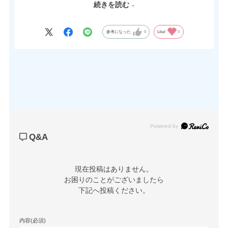
続きを読む
また、キーハンドルもサイズ別に2種類ラインナップ。
一般的なシリンダー錠や鍵付きハンドルのようなキーではなく、
キーハンドルの為、作業時に見分けがつきやすいです。
参考になった
0
Like!
0
Powered by
Q&A
現在投稿はありません。

お困りのことがございましたら

下記へ投稿ください。
内容(必須)