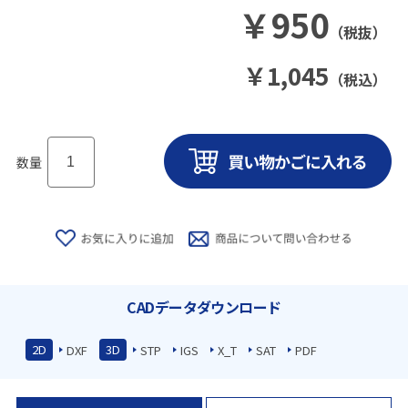
￥
950
（税抜）
￥
1,045
（税込）
数量
CADデータダウンロード
2D
3D
DXF
STP
IGS
X_T
SAT
PDF