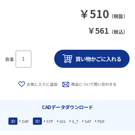
￥
510
（税抜）
￥
561
（税込）
数量
CADデータダウンロード
2D
3D
DXF
STP
IGS
X_T
SAT
PDF