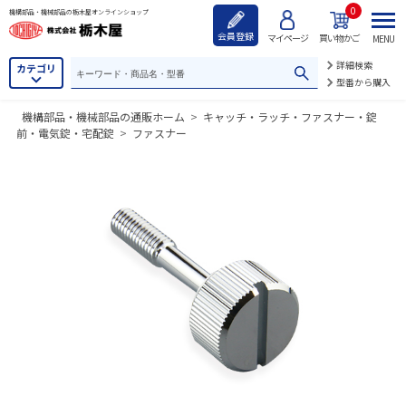
0
機構部品・機械部品の栃木屋オンラインショップ
会員登録
マイページ
買い物かご
MENU
詳細検索
カテゴリ
型番から購入
機構部品・機械部品の通販ホーム
>
キャッチ・ラッチ・ファスナー・錠
前・電気錠・宅配錠
>
ファスナー