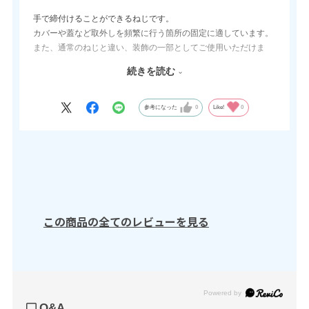
手で締付けることができるねじです。
カバーや蓋など取外しを頻繁に行う箇所の固定に適しています。
また、通常のねじと違い、装飾の一部としてご使用いただけま
す。
続きを読む
さらに締付だけではなく、取手（ツマミ）としても使用可能で
す。
参考になった
0
Like!
0
この商品の全てのレビューを見る
Powered by
Q&A