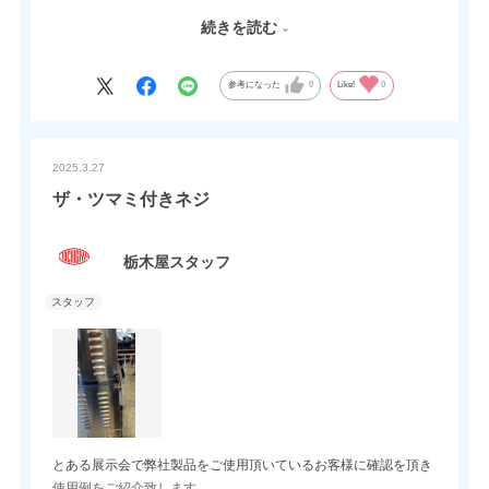
首下の長さはご希望に応じて特注対応も可能です。
続きを読む
使いやすさ、見た目もこだわりたいときにぴったりです。
参考になった
0
Like!
0
2025.3.27
ザ・ツマミ付きネジ
栃木屋スタッフ
とある展示会で弊社製品をご使用頂いているお客様に確認を頂き
使用例をご紹介致します。