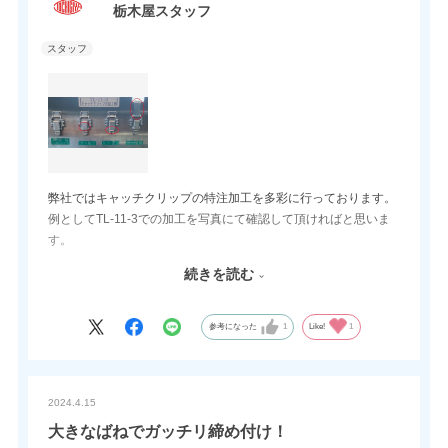
栃木屋スタッフ
弊社ではキャッチクリップの特注加工を多彩に行っております。
例としてTL-11-3での加工を写真にて確認して頂ければと思いま
す。
他の加工もご相談頂ければご検討致します。
続きを読む
■ザラ加工
■レバー加工
■フック追加
参考になった
1
Like!
1
様々な加工が可能です。
2024.4.15
大きなばねでガッチリ締め付け！