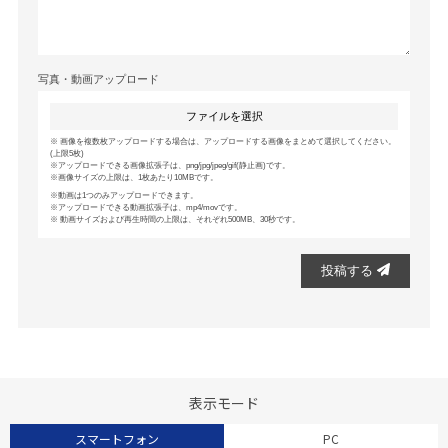
写真・動画アップロード
ファイルを選択
画像を複数枚アップロードする場合は、アップロードする画像をまとめて選択してください。
(上限5枚)
アップロードできる画像拡張子は、png/jpg/jpeg/gif(静止画)です。
画像サイズの上限は、1枚あたり10MBです。
動画は1つのみアップロードできます。
アップロードできる動画拡張子は、mp4/movです。
動画サイズおよび再生時間の上限は、それぞれ500MB、30秒です。
投稿する
表示モード
スマートフォン
PC