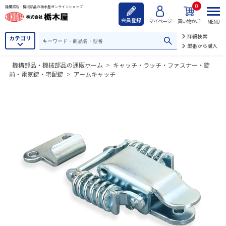
0
機構部品・機械部品の栃木屋オンラインショップ
会員登録
マイページ
買い物かご
MENU
詳細検索
カテゴリ
型番から購入
機構部品・機械部品の通販ホーム
>
キャッチ・ラッチ・ファスナー・錠
前・電気錠・宅配錠
>
アームキャッチ