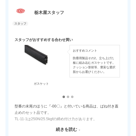
栃木屋スタッフ
スタッフがおすすめする合わせ買い
おすすめコメント
防塵用製品その2。立ち上げた
板に組み込むガスケットです。
クッション形状等、豊富な選択
肢からお選びください。
ガスケット
ス
型番の末尾のほうに『-00〇』と付いている商品は、ばね付き蓋
止めのセット品です。
TL-11-1は250N/25.5kgfの締め付け力があります。
防塵ゴムやガスケットを併用することで、蓋のガタツキ軽減や密
続きを読む
閉性を求めているときに最適！