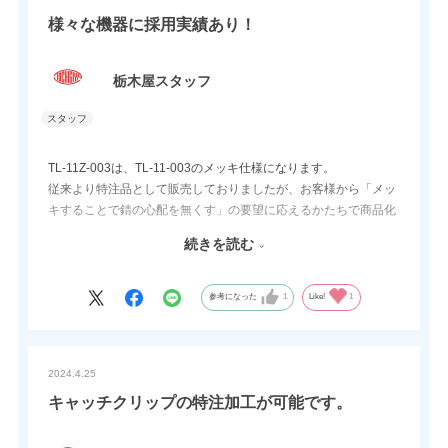
様々な機器に採用実績あり！
栃木屋スタッフ
TL-11Z-003は、TL-11-003のメッキ仕様になります。
従来より特注品として販売しておりましたが、お客様から「メッ
キすることで錆の心配を無くす」の要望に応えるかたちで商品化
しました。
続きを読む
本品は、スプリングがあることでパッキンなどの緩衝材が間にあ
っても締付が可能です。
弊社は、メッキ以外にキャッチクリップ本体や受け金具の追加工
参考になった
1
Like!
1
も対応可能です。
2024.4.25
キャッチクリップの特注加工が可能です。