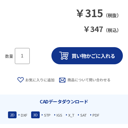
￥
315
（税抜）
￥
347
（税込）
数量
CADデータダウンロード
2D
3D
DXF
STP
IGS
X_T
SAT
PDF