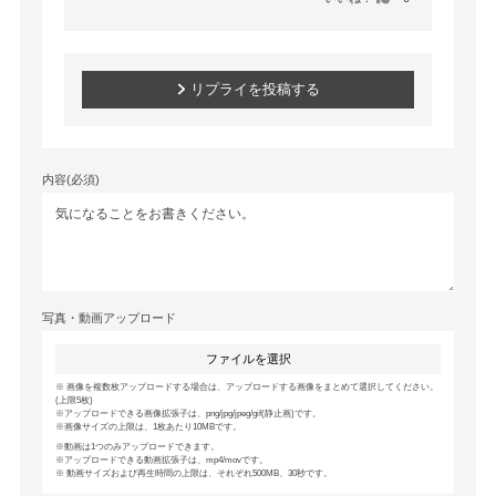
リプライを投稿する
内容(必須)
写真・動画アップロード
ファイルを選択
画像を複数枚アップロードする場合は、アップロードする画像をまとめて選択してください。
(上限5枚)
アップロードできる画像拡張子は、png/jpg/jpeg/gif(静止画)です。
画像サイズの上限は、1枚あたり10MBです。
動画は1つのみアップロードできます。
アップロードできる動画拡張子は、mp4/movです。
動画サイズおよび再生時間の上限は、それぞれ500MB、30秒です。