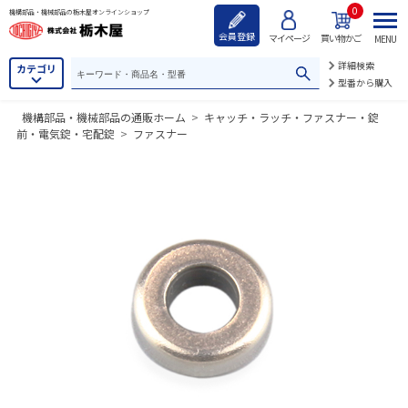
0
機構部品・機械部品の栃木屋オンラインショップ
会員登録
マイページ
買い物かご
MENU
詳細検索
カテゴリ
型番から購入
機構部品・機械部品の通販ホーム
>
キャッチ・ラッチ・ファスナー・錠
前・電気錠・宅配錠
>
ファスナー