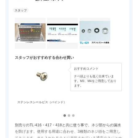
スタッフがおすすめする合わせ買い
おすすめコメント
ナベ頭よりも低く出来ていま
す。M3、M4をご用意しており
ます。
ステンレスシールビス（バインド）
ステン
別売りのTL-416・417・418と共に使う事で、ネジ部からの漏水
を防げます。使用する用途に合わせ、3種類のネジ頭をご用意し
てあります。水を入れたＢＯＸに市販されている通常のネジとナ