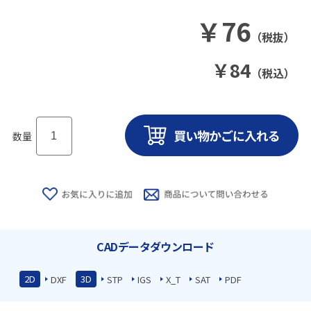
￥
76
（税抜）
￥
84
（税込）
数量
CADデータダウンロード
2D
3D
DXF
STP
IGS
X_T
SAT
PDF