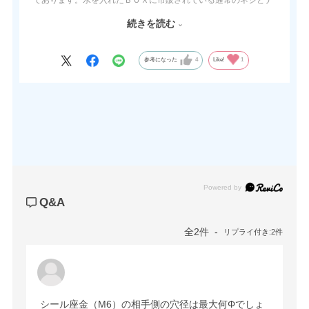
ット、シールビスとシール座金を使ったものを取り付けた場合、
続きを読む
本品は水漏れが有りませんでした。
関連動画のURLは以下の通りです。
参考になった
4
Like!
1
https://www.youtube.com/watch?v=Ci_NGi84KHk&t=14s
注意点として、取付・取外しは3回まで有効です。何度も付けた
り外したりは出来ません。
座金はM3～M10用がございます。
箱単位ではなく、1個から必要数を購入できます。
Powered by
Q&A
全2件
リプライ付き:2件
シール座金（M6）の相手側の穴径は最大何Φでしょ