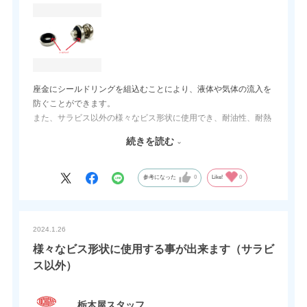
座金にシールドリングを組込むことにより、液体や気体の流入を
防ぐことができます。
また、サラビス以外の様々なビス形状に使用でき、耐油性、耐熱
性、耐候性にも優れ、種類もM3～M10までを取り揃えていま
続きを読む
す。
ビス止めの際に液体・気体の流入にお困りの方は、一度試しては
如何でしょうか。
参考になった
0
Like!
0
2024.1.26
様々なビス形状に使用する事が出来ます（サラビ
ス以外）
栃木屋スタッフ