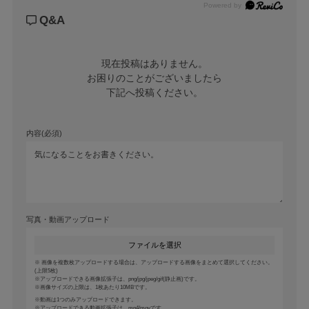
Powered by
Q&A
TM-137-1:TL-T8、TL-66
TM-137-3:TL-T6
簡易固定できます。
現在投稿はありません。

お困りのことがございましたら

下記へ投稿ください。
内容(必須)
写真・動画アップロード
ファイルを選択
画像を複数枚アップロードする場合は、アップロードする画像をまとめて選択してください。
(上限5枚)
アップロードできる画像拡張子は、png/jpg/jpeg/gif(静止画)です。
画像サイズの上限は、1枚あたり10MBです。
動画は1つのみアップロードできます。
アップロードできる動画拡張子は、mp4/movです。