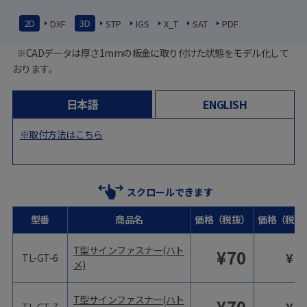
2D
3D
DXF
STP
IGS
X_T
SAT
PDF
※CADデータは厚さ1mmの板金に取り付けた状態をモデル化して
おります。
日本語
ENGLISH
※取付方法はこちら
スクロールできます
型番
商品名
価格（税抜）
価格（税込
T型サインファスナー(ハト
¥
70
¥
7
TL-GT-6
メ)
T型サインファスナー(ハト
¥
70