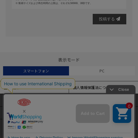
動画サイズおよび再生時間の上限は、それぞれ500MB、30秒です。
投稿する
表示モード
スマートフォン
PC
会社概要
個人情報保護法について
特定商取引法に基づく表記
よくある質問
当サイトでは、アクセス解析およびサイトの利便性の向上のため
にクッキー（Cookie）を使用しています。
サイトマップ
クッキーの設定変更および詳細については
こちら
をご覧くださ
い。
ENGLISH
簡体中文
繁体中文
本サイトの閲覧を続けることで、クッキーの使用を同意したとみ
なされます。
承諾する