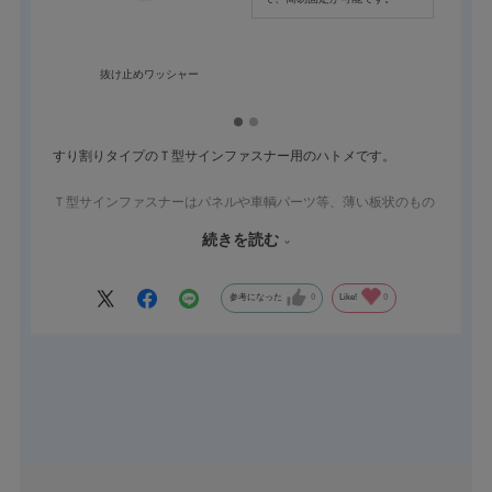
抜け止めワッシャー
すり割りタイプのＴ型サインファスナー用のハトメです。
Ｔ型サインファスナーはパネルや車輌パーツ等、薄い板状のもの
を取り付ける際におすすめです。
続きを読む
本製品は９０度回転させるだけで、締め付けができます。
コインでも回せるので、ねじに比べて作業が楽です。
細いバネのたわみを利用して締結しているので、数kg位の締結力
参考になった
0
Like!
0
ですが、軽い点検口の蓋など締結するにはもってこい。
蓋を開ける作業が簡単になるので作業効率アップにつながりま
す。
最初の取付は複雑で面倒ですが…。
動画は本体を固定するためのハトメを使った固定方法ですが、樹
脂製の抜け止めワッシャーTM-137を使用する簡易的な固定方法
が可能な型番もありますので、ご検討ください。