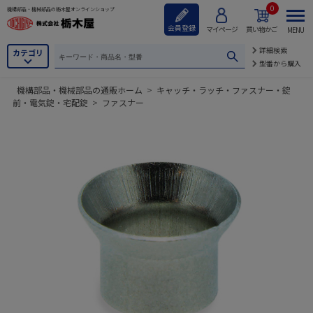
0
機構部品・機械部品の栃木屋オンラインショップ
会員登録
マイページ
買い物かご
MENU
詳細検索
カテゴリ
型番から購入
機構部品・機械部品の通販ホーム
>
キャッチ・ラッチ・ファスナー・錠
前・電気錠・宅配錠
>
ファスナー