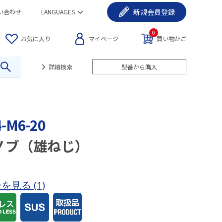
新規
会員登録
い合わせ
LANGUAGES
0
お気に入り
マイページ
買い物かご
詳細検索
型番から購入
-M6-20
ノブ（雄ねじ）
ーを見る
(1)