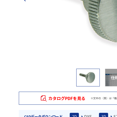
仕
カタログPDFを見る
※文中の（頁）は「栃
DXF
S
CADデータダウンロード
2D
3D