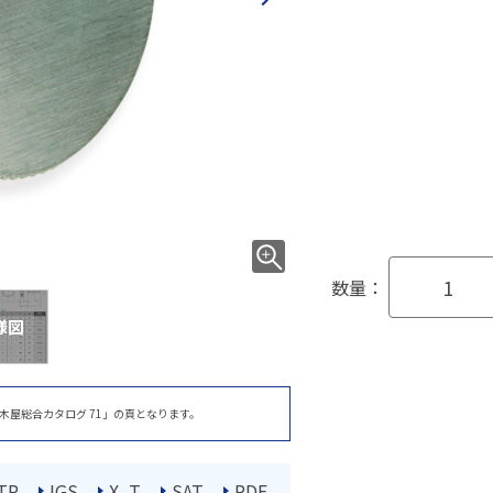
数量：
様図
木屋総合カタログ 71」の頁となります。
TP
IGS
X_T
SAT
PDF