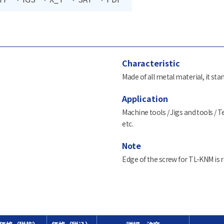
Characteristic
Made of all metal material, it stan
Application
Machine tools / Jigs and tools /
etc.
Note
Edge of the screw for TL-KNM is 