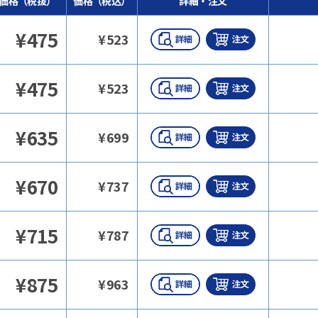
価格（税抜）
価格（税込）
詳細・注文
¥
475
¥
523
¥
475
¥
523
¥
635
¥
699
¥
670
¥
737
¥
715
¥
787
¥
875
¥
963