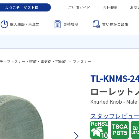
ようこそ
ゲスト
様
ご利用ガイド
会社概要
お問
購入履歴 / 再注文
見積履歴
買い物かご
台帳
チ・ファスナー・錠前・電気錠・宅配錠
>
ファスナー
TL-KNMS-24
ローレット
Knurled Knob - Male
スタッフレビュ