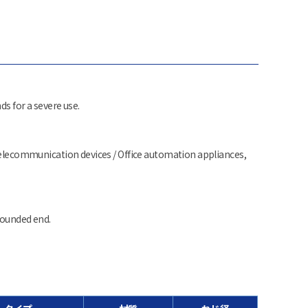
ds for a severe use.
 Telecommunication devices / Office automation appliances,
rounded end.