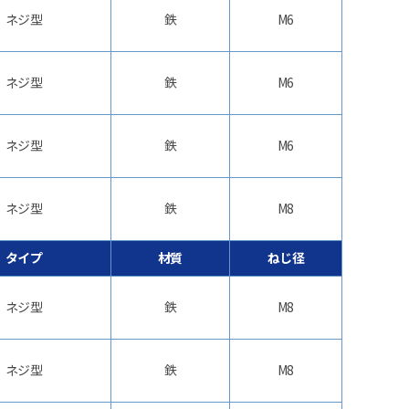
ネジ型
鉄
M6
ネジ型
鉄
M6
ネジ型
鉄
M6
ネジ型
鉄
M8
タイプ
材質
ねじ径
ネジ型
鉄
M8
ネジ型
鉄
M8