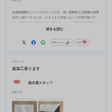
合成樹脂製のシートマグネットです。高い柔軟性と広範囲の温度
条件に適応できるため、さまざまな用途において利用可能です。
また、指定された寸法に対して1ミリメートル単位での精密なカ
ットが可能であり、細かい調整が求められる場合にも対応可能で
続きを読む
す。
参考になった
0
Like!
0
2025.1.24
追加工承ります
栃木屋スタッフ