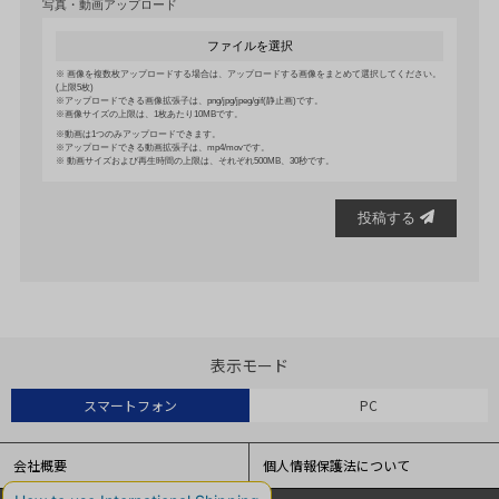
写真・動画アップロード
ファイルを選択
画像を複数枚アップロードする場合は、アップロードする画像をまとめて選択してください。
(上限5枚)
アップロードできる画像拡張子は、png/jpg/jpeg/gif(静止画)です。
画像サイズの上限は、1枚あたり10MBです。
動画は1つのみアップロードできます。
アップロードできる動画拡張子は、mp4/movです。
動画サイズおよび再生時間の上限は、それぞれ500MB、30秒です。
投稿する
表示モード
スマートフォン
PC
会社概要
個人情報保護法について