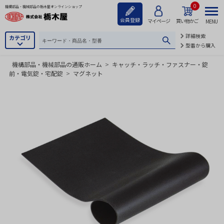
0
機構部品・機械部品の栃木屋オンラインショップ
会員登録
マイページ
買い物かご
MENU
詳細検索
カテゴリ
型番から購入
機構部品・機械部品の通販ホーム
>
キャッチ・ラッチ・ファスナー・錠
前・電気錠・宅配錠
>
マグネット