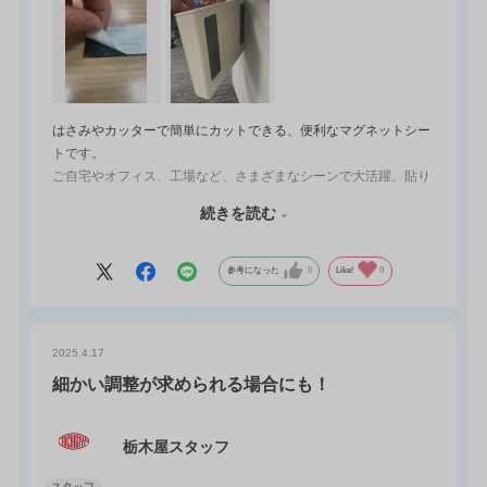
はさみやカッターで簡単にカットできる、便利なマグネットシー
トです。
ご自宅やオフィス、工場など、さまざまなシーンで大活躍。貼り
たい場所や使いたいサイズに合わせて自由に加工できるから、使
続きを読む
い方は無限大です。
さらに、特注対応でお好みの寸法はもちろん、両面テープの加工
参考になった
0
Like!
0
も可能！
小物入れやゴミ箱の裏側に両面テープでしっかり貼り付ければ、
今話題の“浮かせる収納”にも大活躍！
2025.4.17
宙に浮かせて収納することで、見た目もスッキリ＆スペースを有
効活用できます。
細かい調整が求められる場合にも！
あなたのアイデアをカタチにする、オーダーメイドのマグネット
シート。ぜひご活用ください！
栃木屋スタッフ