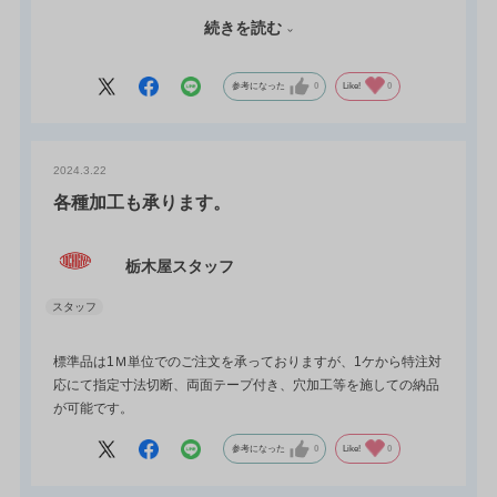
ご希望の寸法にカットしたり、両面テープをつけての特注品も承
続きを読む
っております。
また、吸着力の強い異方性タイプもございますので、別途お問い
合わせ下さい。
参考になった
0
Like!
0
2024.3.22
各種加工も承ります。
栃木屋スタッフ
標準品は1Ｍ単位でのご注文を承っておりますが、1ケから特注対
応にて指定寸法切断、両面テープ付き、穴加工等を施しての納品
が可能です。
参考になった
0
Like!
0