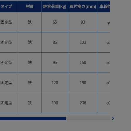
タイプ
材質
許容荷重(kg)
取付高さ(mm)
車輪径(mm)
固定型
鉄
65
93
φ75
固定型
鉄
85
123
φ100
固定型
鉄
95
150
φ130
固定型
鉄
120
190
φ155
固定型
鉄
100
236
φ200