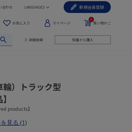
新規
会員登録
い合わせ
LANGUAGES
0
お気に入り
マイページ
買い物かご
詳細検索
型番から購入
車輪）トラック型
品】
red products】
ーを見る
(1)