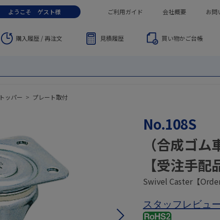
ようこそ
ゲスト
様
ご利用ガイド
会社概要
お問
購入履歴 / 再注文
見積履歴
買い物かご
台帳
トッパー
>
プレート取付
No.108S
（合成ゴム
【受注手配
Swivel Caster【Orde
スタッフレビュ