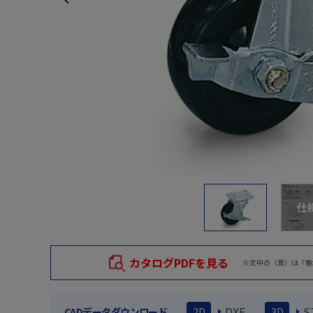
仕
カタログPDFを見る
※文中の（頁）は「栃
DXF
S
CADデータダウンロード
2D
3D