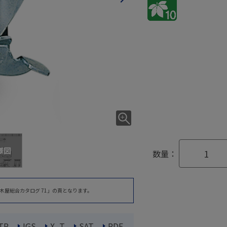
様図
数量：
木屋総合カタログ 71」の頁となります。
TP
IGS
X_T
SAT
PDF