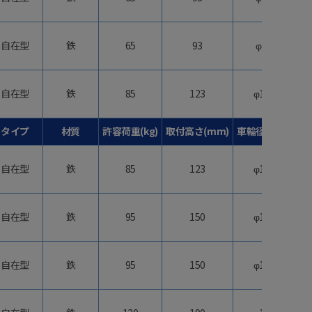
自在型
鉄
65
93
φ75
自在型
鉄
85
123
φ100
タイプ
材質
許容荷重(kg)
取付高さ(mm)
車輪径(mm)
自在型
鉄
85
123
φ100
自在型
鉄
95
150
φ130
自在型
鉄
95
150
φ130