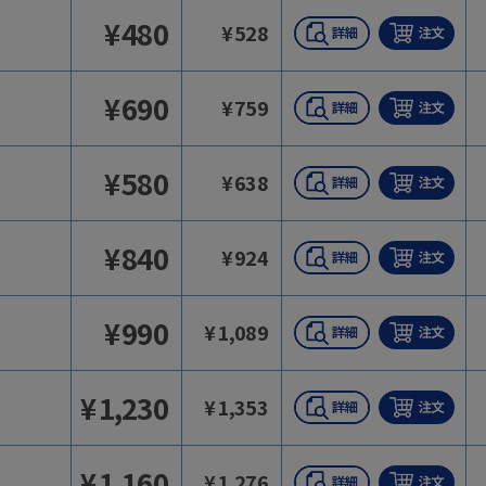
¥
480
¥
528
¥
690
¥
759
¥
580
¥
638
¥
840
¥
924
¥
990
¥
1,089
¥
1,230
¥
1,353
¥
1,160
¥
1,276