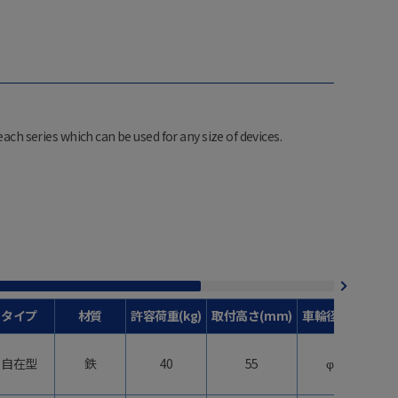
each series which can be used for any size of devices.
タイプ
材質
許容荷重(kg)
取付高さ(mm)
車輪径(mm)
自在型
鉄
40
55
φ40