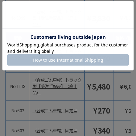
（合成ゴム車輪）トラック
¥
3,830
¥
4,21
No.109S
型【受注手配品】（廃止
品）
型番
商品名
価格（税抜）
価格（税込
（合成ゴム車輪）トラック
¥
4,570
¥
5,02
No.111
型【受注手配品】（廃止
品）
（合成ゴム車輪）トラック
¥
5,480
¥
6,02
No.111S
型【受注手配品】（廃止
品）
¥
270
¥
29
No.602
（合成ゴム車輪）固定型
¥
340
¥
37
No.603
（合成ゴム車輪）固定型