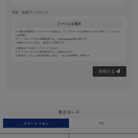
写真・動画アップロード
ファイルを選択
画像を複数枚アップロードする場合は、アップロードする画像をまとめて選択してください。
(上限5枚)
アップロードできる画像拡張子は、png/jpg/jpeg/gif(静止画)です。
画像サイズの上限は、1枚あたり10MBです。
動画は1つのみアップロードできます。
アップロードできる動画拡張子は、mp4/movです。
動画サイズおよび再生時間の上限は、それぞれ500MB、30秒です。
投稿する
表示モード
スマートフォン
PC