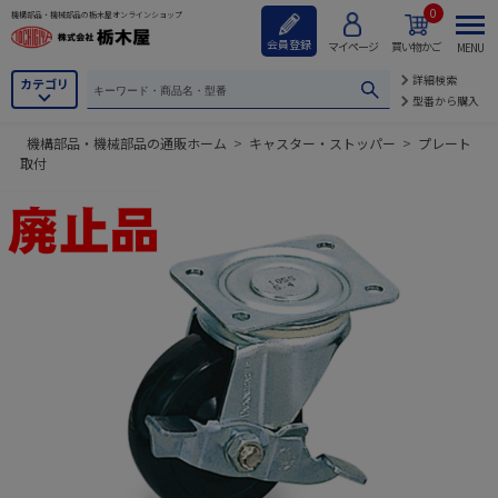
0
機構部品・機械部品の栃木屋オンラインショップ
会員登録
マイページ
買い物かご
MENU
詳細検索
カテゴリ
型番から購入
機構部品・機械部品の通販ホーム
>
キャスター・ストッパー
>
プレート
取付