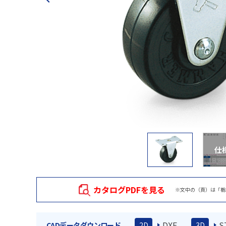
仕
カタログPDFを見る
※文中の（頁）は「栃
DXF
S
CADデータダウンロード
2D
3D