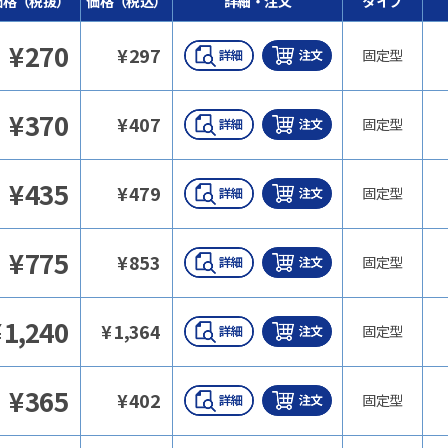
価格（税抜）
価格（税込）
詳細・注文
タイプ
¥
270
¥
297
固定型
¥
370
¥
407
固定型
¥
435
¥
479
固定型
¥
775
¥
853
固定型
¥
1,240
¥
1,364
固定型
¥
365
¥
402
固定型