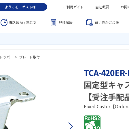
ようこそ
ゲスト
様
ご利用ガイド
会社概要
お問
購入履歴 / 再注文
見積履歴
買い物かご
台帳
トッパー
>
プレート取付
TCA-420ER-
固定型キャ
【受注手配
Fixed Caster【Order