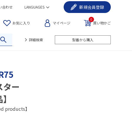
新規
会員登録
い合わせ
LANGUAGES
0
お気に入り
マイページ
買い物かご
詳細検索
型番から購入
R75
スター
品】
ed products】