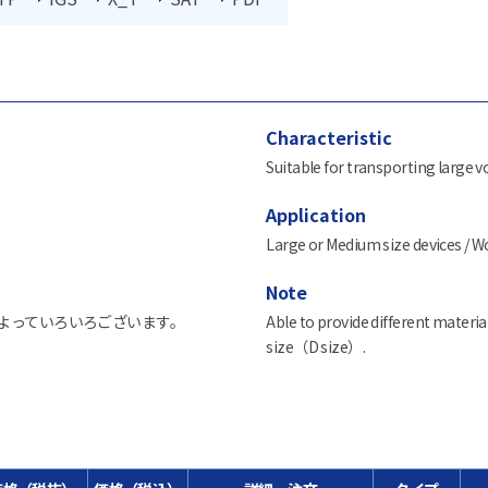
Characteristic
Suitable for transporting large 
Application
Large or Medium size devices / W
Note
よっていろいろございます。
Able to provide different materi
size（D size）.