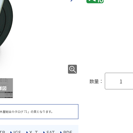
数量：
様図
木屋総合カタログ 71」の頁となります。
TP
IGS
X_T
SAT
PDF