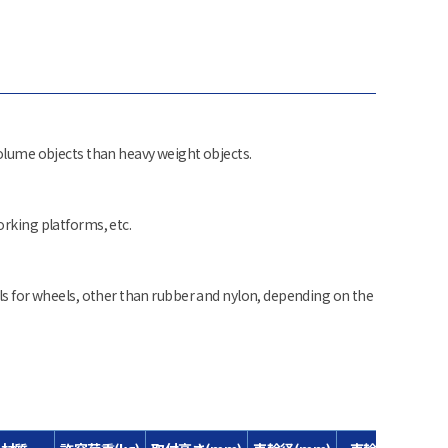
volume objects than heavy weight objects.
orking platforms, etc.
als for wheels, other than rubber and nylon, depending on the