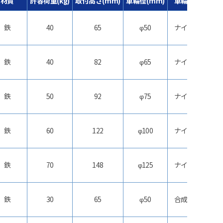
材質
許容荷重(kg)
取付高さ(mm)
車輪径(mm)
車輪材質
鉄
40
65
φ50
ナイロン
鉄
40
82
φ65
ナイロン
鉄
50
92
φ75
ナイロン
鉄
60
122
φ100
ナイロン
鉄
70
148
φ125
ナイロン
鉄
30
65
φ50
合成ゴム