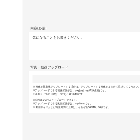
内容(必須)
写真・動画アップロード
画像を複数枚アップロードする場合は、アップロードする画像をまとめて選択してください。(
アップロードできる画像拡張子は、png/jpg/jpeg/gif(静止画)です。
画像サイズの上限は、1枚あたり10MBです。
動画は1つのみアップロードできます。
アップロードできる動画拡張子は、mp4/movです。
動画サイズおよび再生時間の上限は、それぞれ500MB、30秒です。