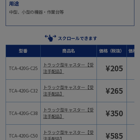
用途
中型、小型の機器・作業台等
スクロールできます
型番
商品名
価格（税抜）
価格
トラック型キャスター【受
¥
205
TCA-420G-C25
注手配品】
トラック型キャスター【受
¥
265
TCA-420G-C32
注手配品】
トラック型キャスター【受
¥
350
TCA-420G-C38
注手配品】
トラック型キャスター【受
¥
585
TCA-420G-C50
注手配品】