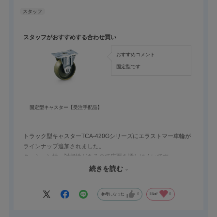
スタッフがおすすめする合わせ買い
おすすめコメント
固定型です
固定型キャスター【受注手配品】
トラック型キャスターTCA-420Gシリーズにエラストマー車輪が
ラインナップ追加されました。
クッション性、対候性があるので床面を汚しにくいです。
車輪径サイズは３種類で25㎜、32㎜、38㎜があります。
続きを読む
固定型はTCA-420Rシリーズをご覧ください。
参考になった
0
Like!
0