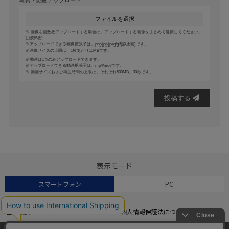
ファイルを選択
画像を複数枚アップロードする場合は、アップロードする画像をまとめて選択してください。
(上限5枚)
アップロードできる画像拡張子は、png/jpg/jpeg/gif(静止画)です。
画像サイズの上限は、1枚あたり10MBです。
動画は1つのみアップロードできます。
アップロードできる動画拡張子は、mp4/movです。
動画サイズおよび再生時間の上限は、それぞれ500MB、30秒です。
投稿する
表示モード
スマートフォン
PC
会社概要
個人情報保護法について