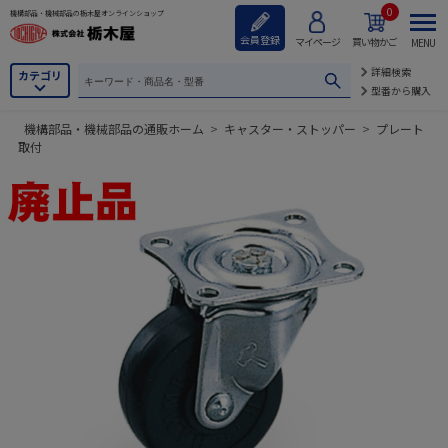
0
機構部品・機械部品の栃木屋オンラインショップ
会員登録
マイページ
買い物かご
MENU
詳細検索
カテゴリ
型番から購入
機構部品・機械部品の通販ホーム
>
キャスター・ストッパー
>
プレート
取付