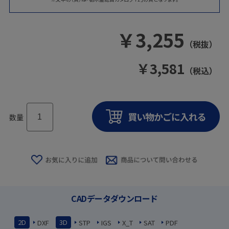
￥
3,255
（税抜）
￥
3,581
（税込）
数量
CADデータダウンロード
2D
3D
DXF
STP
IGS
X_T
SAT
PDF