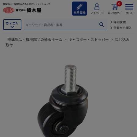
0
機構部品・機械部品の栃木屋オンラインショップ
会員登録
マイページ
買い物かご
MENU
詳細検索
カテゴリ
型番から購入
機構部品・機械部品の通販ホーム
>
キャスター・ストッパー
>
ねじ込み
取付