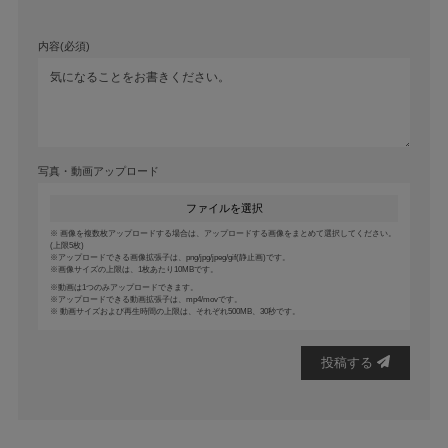
内容(必須)
写真・動画アップロード
ファイルを選択
画像を複数枚アップロードする場合は、アップロードする画像をまとめて選択してください。
(上限5枚)
アップロードできる画像拡張子は、png/jpg/jpeg/gif(静止画)です。
画像サイズの上限は、1枚あたり10MBです。
動画は1つのみアップロードできます。
アップロードできる動画拡張子は、mp4/movです。
動画サイズおよび再生時間の上限は、それぞれ500MB、30秒です。
投稿する