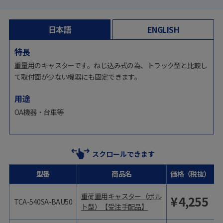
日本語
ENGLISH
特長
重量用のキャスターです。ねじ込み式の為、トラック型と比較し
て取付面が少ない機器にも固定できます。
用途
OA機器・台車等
スクロールできます
型番
商品名
価格（税抜）
重荷重用キャスター（ボル
¥
4,255
TCA-540SA-BAU50
ト型）【受注手配品】