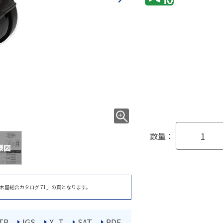
数量：
様図
木屋総合カタログ 71」の頁となります。
TP
IGS
X_T
SAT
PDF