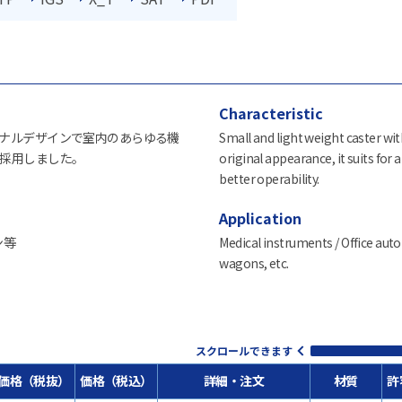
Characteristic
ナルデザインで室内のあらゆる機
Small and light weight caster with
採用しました。
original appearance, it suits for 
better operability.
Application
ン等
Medical instruments / Office auto
wagons, etc.
スクロールできます
価格（税抜）
価格（税込）
詳細・注文
材質
許