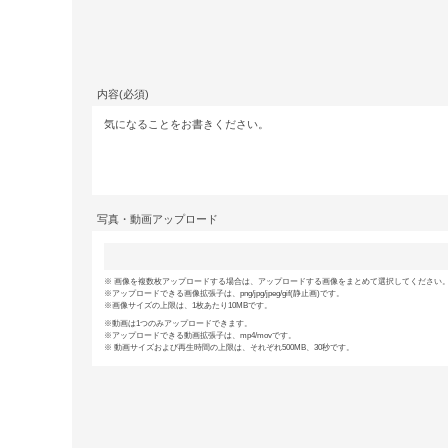
内容(必須)
写真・動画アップロード
画像を複数枚アップロードする場合は、アップロードする画像をまとめて選択してください。(
アップロードできる画像拡張子は、png/jpg/jpeg/gif(静止画)です。
画像サイズの上限は、1枚あたり10MBです。
動画は1つのみアップロードできます。
アップロードできる動画拡張子は、mp4/movです。
動画サイズおよび再生時間の上限は、それぞれ500MB、30秒です。