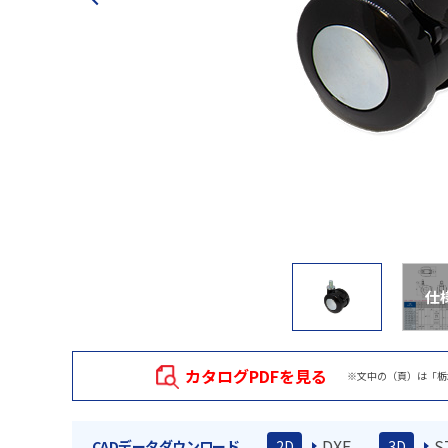
仕
カタログPDFを見る
※文中の（頁）は「栃
DXF
S
CADデータダウンロード
2D
3D