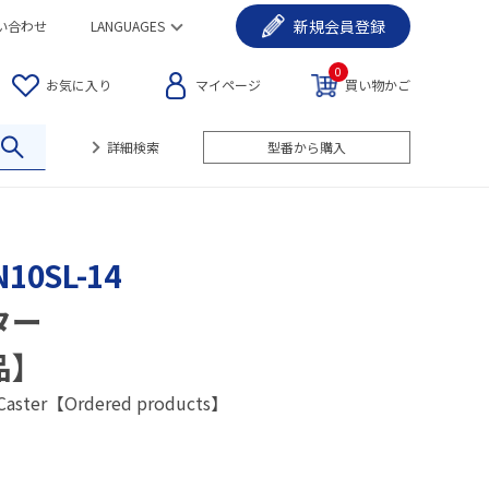
新規
会員登録
い合わせ
LANGUAGES
0
お気に入り
マイページ
買い物かご
詳細検索
型番から購入
N10SL-14
ター
品】
 Caster【Ordered products】