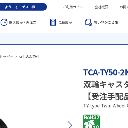
ようこそ
ゲスト
様
ご利用ガイド
会社概要
お問
購入履歴 / 再注文
見積履歴
買い物かご
台帳
トッパー
>
ねじ込み取付
TCA-TY50-2
双輪キャス
【受注手配
TY-type Twin Wheel