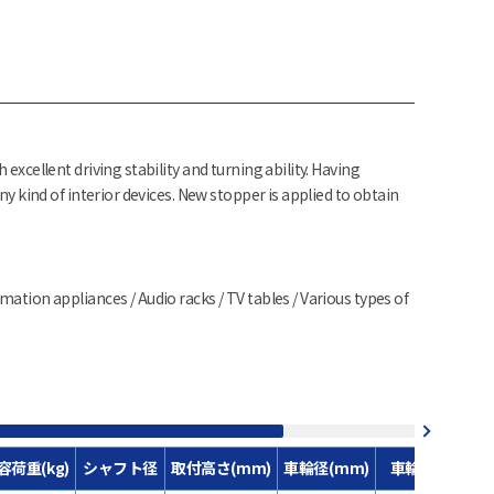
 excellent driving stability and turning ability. Having
any kind of interior devices. New stopper is applied to obtain
mation appliances / Audio racks / TV tables / Various types of
容荷重(kg)
シャフト径
取付高さ(mm)
車輪径(mm)
車輪材質