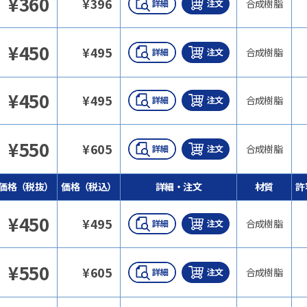
¥
360
¥
396
合成樹脂
¥
450
¥
495
合成樹脂
¥
450
¥
495
合成樹脂
¥
550
¥
605
合成樹脂
価格（税抜）
価格（税込）
詳細・注文
材質
許
¥
450
¥
495
合成樹脂
¥
550
¥
605
合成樹脂