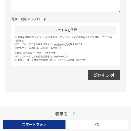
写真・動画アップロード
ファイルを選択
画像を複数枚アップロードする場合は、アップロードする画像をまとめて選択してください。
(上限5枚)
アップロードできる画像拡張子は、png/jpg/jpeg/gif(静止画)です。
画像サイズの上限は、1枚あたり10MBです。
動画は1つのみアップロードできます。
アップロードできる動画拡張子は、mp4/movです。
動画サイズおよび再生時間の上限は、それぞれ500MB、30秒です。
投稿する
表示モード
スマートフォン
PC