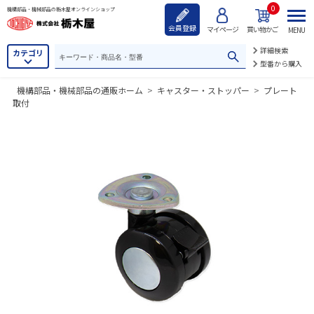
0
機構部品・機械部品の栃木屋オンラインショップ
会員登録
マイページ
買い物かご
MENU
詳細検索
カテゴリ
型番から購入
機構部品・機械部品の通販ホーム
>
キャスター・ストッパー
>
プレート
取付