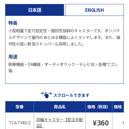
日本語
ENGLISH
特長
小型軽量で走行安定性・旋回性抜群のキャスターです。オリジナ
ルデザインで室内のあらゆる機器によくマッチします。また、操
作性の良い新型ストッパーも採用しました。
用途
医療機器・OA機器・オーディオラック・テレビ台・各種ワゴン
等
スクロールできます
型番
商品名
価格（税抜）
価格（
双輪キャスター【受注手配
¥
360
¥
TCA-TY40-2
品】