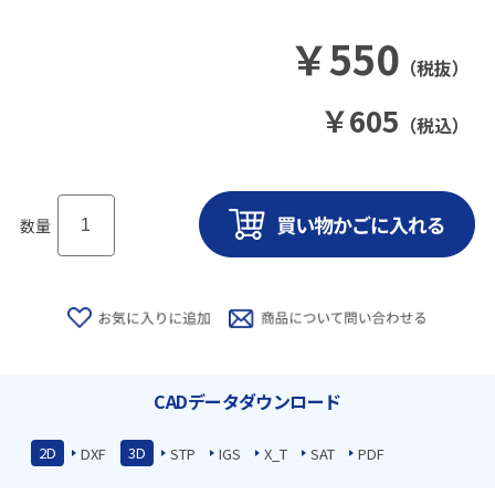
￥
550
（税抜）
￥
605
（税込）
数量
CADデータダウンロード
2D
3D
DXF
STP
IGS
X_T
SAT
PDF