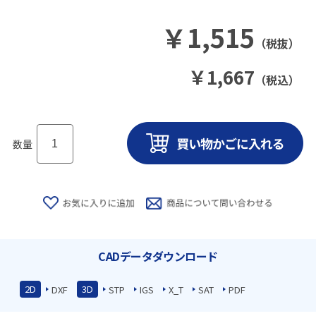
￥
1,515
（税抜）
￥
1,667
（税込）
数量
CADデータダウンロード
2D
3D
DXF
STP
IGS
X_T
SAT
PDF