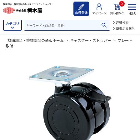
0
機構部品・機械部品の栃木屋オンラインショップ
会員登録
マイページ
買い物かご
MENU
詳細検索
カテゴリ
型番から購入
機構部品・機械部品の通販ホーム
>
キャスター・ストッパー
>
プレート
取付