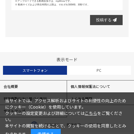
アップロードできる動画拡張子は、mp4/movです。
動画サイズおよび再生時間の上限は、それぞれ500MB、30秒です。
投稿する
表示モード
スマートフォン
PC
会社概要
個人情報保護法について
特定商取引法に基づく表記
よくある質問
当サイトでは、アクセス解析およびサイトの利便性の向上のため
にクッキー（Cookie）を使用しています。
サイトマップ
クッキーの設定変更および詳細については
こちら
をご覧くださ
い。
ENGLISH
簡体中文
繁体中文
本サイトの閲覧を続けることで、クッキーの使用を同意したとみ