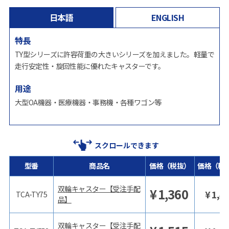
日本語
ENGLISH
特長
TY型シリーズに許容荷重の大きいシリーズを加えました。軽量で
走行安定性・旋回性能に優れたキャスターです。
用途
大型OA機器・医療機器・事務機・各種ワゴン等
スクロールできます
型番
商品名
価格（税抜）
価格（税
双輪キャスター【受注手配
¥
1,360
¥
1,4
TCA-TY75
品】
双輪キャスター【受注手配