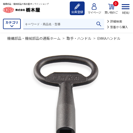
0
機構部品・機械部品の栃木屋オンラインショップ
会員登録
マイページ
買い物かご
MENU
詳細検索
カテゴリ
型番から購入
機構部品・機械部品の通販ホーム
>
取手・ハンドル
>
EMKAハンドル