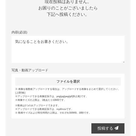
現在投稿はありません。

お困りのことがございましたら

下記へ投稿ください。
内容(必須)
写真・動画アップロード
ファイルを選択
画像を複数枚アップロードする場合は、アップロードする画像をまとめて選択してください。
(上限5枚)
アップロードできる画像拡張子は、png/jpg/jpeg/gif(静止画)です。
画像サイズの上限は、1枚あたり10MBです。
動画は1つのみアップロードできます。
アップロードできる動画拡張子は、mp4/movです。
動画サイズおよび再生時間の上限は、それぞれ500MB、30秒です。
投稿する