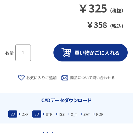
￥
325
（税抜）
￥
358
（税込）
数量
CADデータダウンロード
2D
3D
DXF
STP
IGS
X_T
SAT
PDF