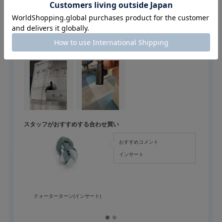
サイズの測り方、見方
栃木屋スタッフ
スタッフがおすすめする合わせ買い
おすすめコメント
インサート
クォーターターン(インサート)
クォー