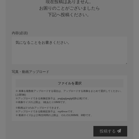
現在投稿はありません。

お困りのことがございましたら

下記へ投稿ください。
内容(必須)
写真・動画アップロード
ファイルを選択
画像を複数枚アップロードする場合は、アップロードする画像をまとめて選択してください。
(上限5枚)
アップロードできる画像拡張子は、png/jpg/jpeg/gif(静止画)です。
画像サイズの上限は、1枚あたり10MBです。
動画は1つのみアップロードできます。
アップロードできる動画拡張子は、mp4/movです。
動画サイズおよび再生時間の上限は、それぞれ500MB、30秒です。
投稿する