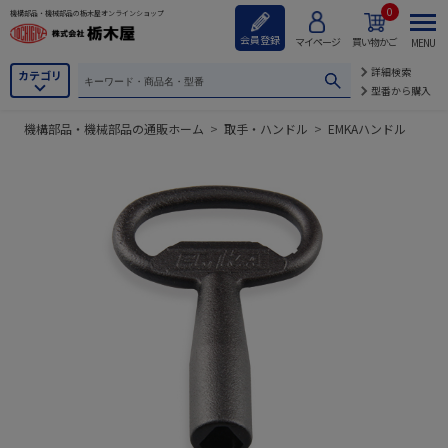
0
機構部品・機械部品の栃木屋オンラインショップ
会員登録
マイページ
買い物かご
MENU
詳細検索
カテゴリ
型番から購入
機構部品・機械部品の通販ホーム
>
取手・ハンドル
>
EMKAハンドル