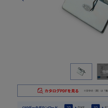
仕
カタログPDFを見る
※文中の（頁）は「栃
DXF
S
CADデータダウンロード
2D
3D