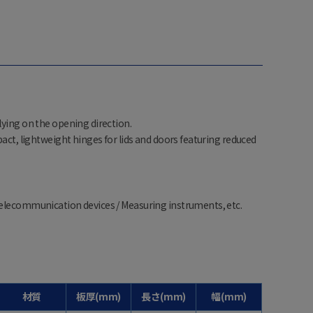
lying on the opening direction.
pact, lightweight hinges for lids and doors featuring reduced
Telecommunication devices / Measuring instruments, etc.
材質
板厚(mm)
長さ(mm)
幅(mm)