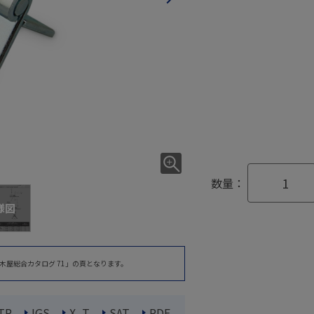
数量：
様図
木屋総合カタログ 71」の頁となります。
TP
IGS
X_T
SAT
PDF