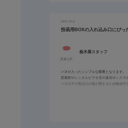
2025.10.9
投函用BOXの入れ込み口にぴっ
栃木屋スタッフ
バネが入ったシンプルな蝶番となります。
図書館やレンタルビデオ店の返却ボックス
バネの力で差込口の蓋が閉まるため輸送中
使用するバネは特注対応で荷重の変更や強
ご検討の際はお気軽にお問合せくださいま