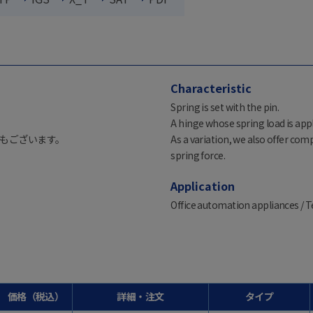
Characteristic
Spring is set with the pin.
A hinge whose spring load is app
もございます。
As a variation, we also offer com
spring force.
Application
Office automation appliances / 
価格（税込）
詳細・注文
タイプ