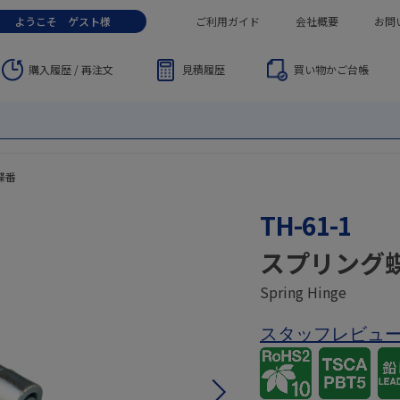
ようこそ
ゲスト
様
ご利用ガイド
会社概要
お問
購入履歴 / 再注文
見積履歴
買い物かご
台帳
蝶番
TH-61-1
スプリング
Spring Hinge
スタッフレビュ