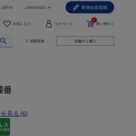
新規
会員登録
い合わせ
LANGUAGES
0
お気に入り
マイページ
買い物かご
詳細検索
型番から購入
蝶番
ーを見る
(6)