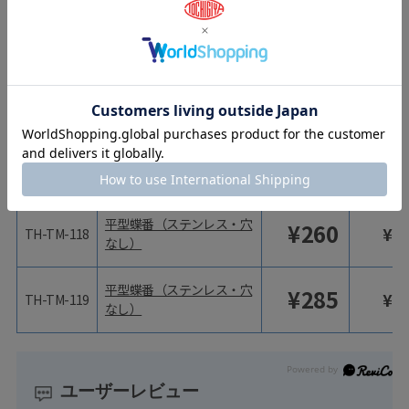
¥
385
¥
4
TH-TM-67
なし）
平型蝶番（ステンレス・穴
¥
475
¥
5
TH-TM-68
なし）
型番
商品名
価格（税抜）
価格（税
平型蝶番（ステンレス・穴
¥
850
¥
9
TH-TM-69
なし）
平型蝶番（ステンレス・穴
¥
260
¥
2
TH-TM-118
なし）
平型蝶番（ステンレス・穴
¥
285
¥
3
TH-TM-119
なし）
ユーザーレビュー