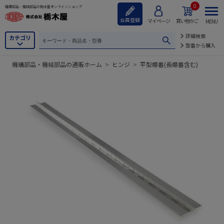
0
機構部品・機械部品の栃木屋オンラインショップ
会員登録
マイページ
買い物かご
MENU
詳細検索
カテゴリ
型番から購入
機構部品・機械部品の通販ホーム
>
ヒンジ
>
平型蝶番(長蝶番含む)