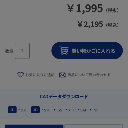
￥
1,995
（税抜）
￥
2,195
（税込）
数量
CADデータダウンロード
2D
3D
DXF
STP
IGS
X_T
SAT
PDF