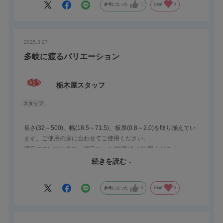
参考になった
1
Like!
0
2025.3.27
多岐に渡るバリエーション
栃木屋スタッフ
長さ(32～500)、幅(18.5～71.5)、板厚(0.8～2.0)を取り揃えてい
ます。ご使用の扉に合わせてご使用ください。
選定については当社、選定ツール(蝶番)をご使用ください。
割数に関して製品によって異なりますのでご注意願います。
続きを読む
また、奇数は偶数と比較して回転が良好です。
参考になった
0
Like!
0