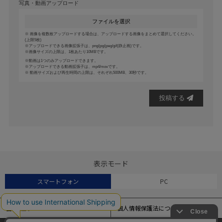
写真・動画アップロード
ファイルを選択
画像を複数枚アップロードする場合は、アップロードする画像をまとめて選択してください。
(上限5枚)
アップロードできる画像拡張子は、png/jpg/jpeg/gif(静止画)です。
画像サイズの上限は、1枚あたり10MBです。
動画は1つのみアップロードできます。
アップロードできる動画拡張子は、mp4/movです。
動画サイズおよび再生時間の上限は、それぞれ500MB、30秒です。
投稿する
表示モード
スマートフォン
PC
会社概要
個人情報保護法について