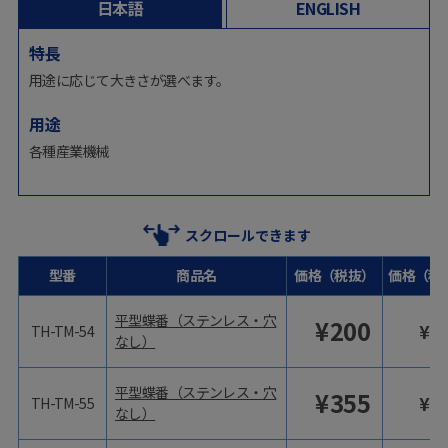
日本語
ENGLISH
特長
用途に応じて大きさが選べます。
用途
各種産業機械
スクロールできます
型番
商品名
価格（税抜）
価格（税
平型蝶番（ステンレス・穴
¥
200
¥
2
TH-TM-54
なし）
平型蝶番（ステンレス・穴
¥
355
¥
3
TH-TM-55
なし）