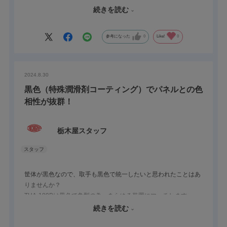
みやすいです。
続きを読む
指をかけやすい形状で操作性が高く、取り付け後の見た目もすっ
きりとまとまります。
特にTHA-189Bは黒色の樹脂蝶番を合わせることで、取手とのカ
参考になった
0
Like!
0
ラー統一が図れ、装置全体にまとまりが生まれます。「デザイン
性と機能性を両立した構成」に仕上げたい場合に最適な組み合わ
せです。
2024.8.30
黒色（特殊潤滑剤コーティング）でパネルとの色
相性が抜群！
栃木屋スタッフ
筐体が黒色なので、取手も黒色で統一したいと思われたことはあ
りませんか？
THA-189Bは黒色で角型の為、あらゆる装置にマッチします。
また、同形状でメッキ（CR）仕様のTHA-189とメッキ（CR梨
続きを読む
地）仕様のTHA-189Sがありますので、併せてご検討ください。