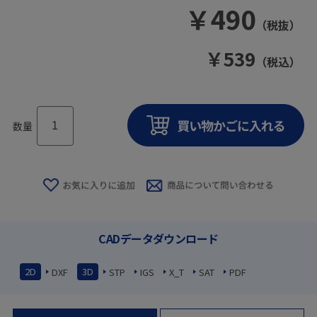
￥
490
（税抜）
￥
539
（税込）
数量
CADデータダウンロード
2D
3D
DXF
STP
IGS
X_T
SAT
PDF