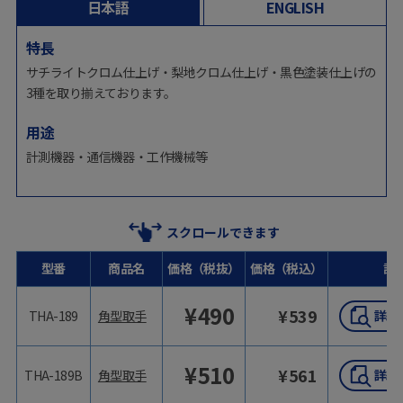
日本語
ENGLISH
特長
サチライトクロム仕上げ・梨地クロム仕上げ・黒色塗装仕上げの
3種を取り揃えております。
用途
計測機器・通信機器・工作機械等
スクロールできます
型番
商品名
価格（税抜）
価格（税込）
詳
¥
490
¥
539
THA-189
角型取手
¥
510
¥
561
THA-189B
角型取手