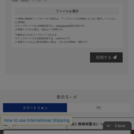
写真・動画アップロード
ファイルを選択
画像を複数枚アップロードする場合は、アップロードする画像をまとめて選択してください。
(上限5枚)
アップロードできる画像拡張子は、png/jpg/jpeg/gif(静止画)です。
画像サイズの上限は、1枚あたり10MBです。
動画は1つのみアップロードできます。
アップロードできる動画拡張子は、mp4/movです。
動画サイズおよび再生時間の上限は、それぞれ500MB、30秒です。
投稿する
表示モード
スマートフォン
PC
会社概要
個人情報保護法について