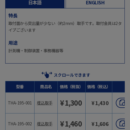
日本語
ENGLISH
特長
取付面から突出量が少ない（約2mm）取手です。取付金具は2タ
イプございます
用途
計測機・制御装置・事務機器等
スクロールできます
型番
商品名
価格（税抜）
価格（税込）
¥
1,300
¥
1,430
THA-195-001
埋込取手
¥
1,460
¥
1,606
THA-195-002
埋込取手