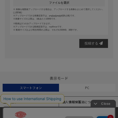
ファイルを選択
画像を複数枚アップロードする場合は、アップロードする画像をまとめて選択してください。
(上限5枚)
アップロードできる画像拡張子は、png/jpg/jpeg/gif(静止画)です。
画像サイズの上限は、1枚あたり10MBです。
動画は1つのみアップロードできます。
アップロードできる動画拡張子は、mp4/movです。
動画サイズおよび再生時間の上限は、それぞれ500MB、30秒です。
投稿する
表示モード
スマートフォン
PC
会社概要
個人情報保護法について
特定商取引法に基づく表記
よくある質問
当サイトでは、アクセス解析およびサイトの利便性の向上のため