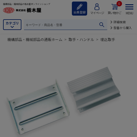
0
機構部品・機械部品の栃木屋オンラインショップ
会員登録
マイページ
買い物かご
MENU
詳細検索
カテゴリ
型番から購入
機構部品・機械部品の通販ホーム
>
取手・ハンドル
>
埋込取手