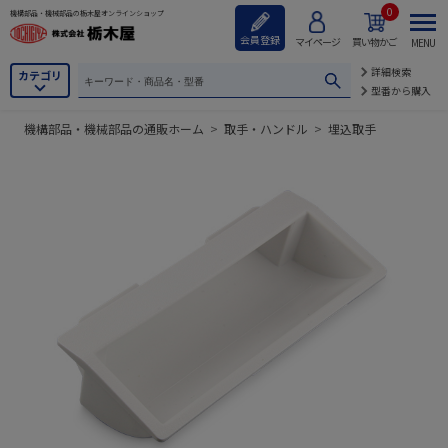
0
機構部品・機械部品の栃木屋オンラインショップ
会員登録
マイページ
買い物かご
MENU
詳細検索
カテゴリ
型番から購入
機構部品・機械部品の通販ホーム
>
取手・ハンドル
>
埋込取手