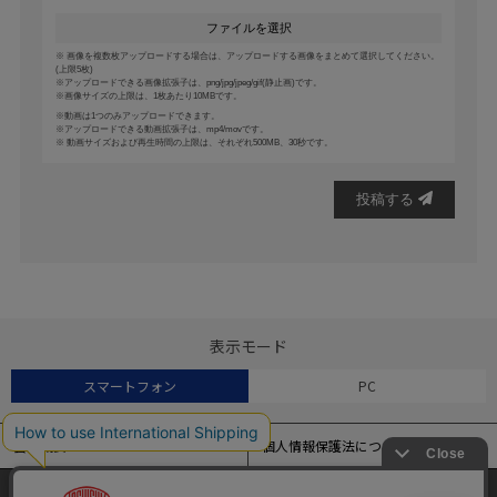
ファイルを選択
画像を複数枚アップロードする場合は、アップロードする画像をまとめて選択してください。
(上限5枚)
アップロードできる画像拡張子は、png/jpg/jpeg/gif(静止画)です。
画像サイズの上限は、1枚あたり10MBです。
動画は1つのみアップロードできます。
アップロードできる動画拡張子は、mp4/movです。
動画サイズおよび再生時間の上限は、それぞれ500MB、30秒です。
投稿する
表示モード
スマートフォン
PC
会社概要
個人情報保護法について
特定商取引法に基づく表記
よくある質問