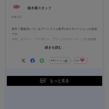
ます。
栃木屋スタッフ
長年ご愛顧頂いているアートスリム取手のt=1.0バージョンの追加
です。
今回、ホワイト・アイボリー・ブラックのラインナップを追加致
しました。
続きを読む
他の色違いも特注対応可能ですので、最寄りの営業担当にご確認
頂ければ幸いです。
参考になった
0
Like!
0
もっと見る