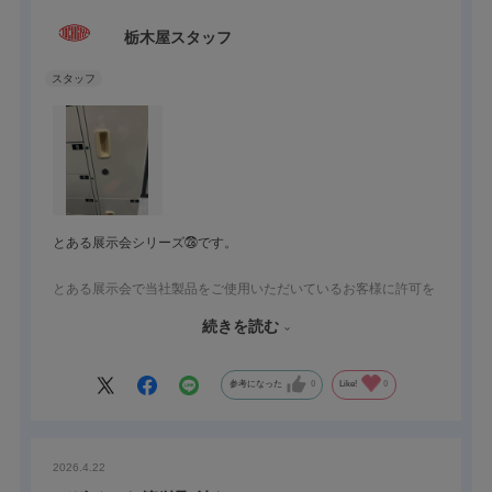
栃木屋スタッフ
とある展示会シリーズ㉘です。
とある展示会で当社製品をご使用いただいているお客様に許可を
得て、使用例をご紹介致します。
続きを読む
当社製品のご採用理由をインタビューしました。
機能・デザイン・価格面から当社製品を選択いただいたとの事。
他社に比べ、品質面や供給面の安定性も採用のきめての一つとの
参考になった
0
Like!
0
事。
シンプルで体裁面に出っ張る部分が薄く大変良い。取付も楽なと
ころが採用の決め手との事。
2026.4.22