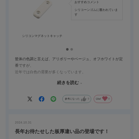
おすすめコメント
シリコーンゴムに覆われていま
す
シリコンマグネットキャッチ
筐体の色調と言えば、アリボリーやベージュ、オフホワイトが定
番ですが、
近年では白色の需要が多くなっています。
医療業界や食品業界、コーポレートカラーやコンセプトカラー、
続きを読む
各種自動機等、
機能性や操作性は勿論のこと、デザインも求められています。
ちょっとした部品まで、色調が統一されていると、製品全体の価
参考になった
0
Like!
0
値が上がります。
THA-241は、当社定番の掘込取手ですが、新しく白色品が加わっ
2024.10.31
ており、対候性に優れたAES製を使用しています。
長年お待たせした板厚違い品の登場です！
他にも様々な白色商品がございます。お気軽にお問い合わせ願い