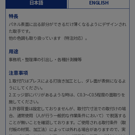
日本語
ENGLISH
特長
パネル表面に出る部分ができるだけ薄くなるようにデザインされ
た取手です。
他の色調も取り扱っています（特注対応）。
用途
事務机・整理庫の引出し・各種計測機等
注意事項
1. 取付穴はプレスによる打抜き加工とし、ダレ面が表側になるよ
うにしてください。
2. エッジ部にバリがあるような時は、C0.3～C0.5程度の面取りを
施してください。
3. 許容荷重は設定しておりませんが、取付穴寸法での取付けの場
合、通常使用（人が行う一般的な作業条件において）で脱落する
ことが無いことを確認しております。ご使用される取付条件（取
付板の材質、加工法）によっては外れる場合がありますので、実