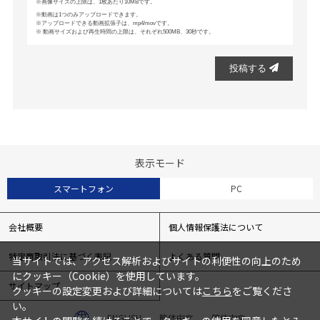
画像サイズの上限は、1枚あたり10MBです。
動画は1つのみアップロードできます。
アップロードできる動画拡張子は、mp4/movです。
動画サイズおよび再生時間の上限は、それぞれ500MB、30秒です。
投稿する
表示モード
スマートフォン
PC
会社概要
個人情報保護法について
特定商取引法に基づく表記
よくある質問
当サイトでは、アクセス解析およびサイトの利便性の向上のため
にクッキー（Cookie）を使用しています。
サイトマップ
クッキーの設定変更および詳細については
こちら
をご覧くださ
い。
ENGLISH
簡体中文
繁体中文