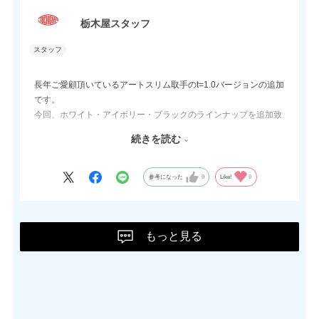
ます。
栃木屋スタッフ
長年ご愛顧頂いているアートスリム取手のt=1.0バージョンの追加
です。
今回、ホワイト・アイボリー・ブラックのラインナップを追加致
しました。
続きを読む
他の色違いも特注対応可能ですので、最寄りの営業担当にご確認
頂ければ幸いです。
参考になった
0
Like!
0
もっと見る