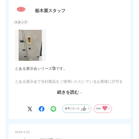
栃木屋スタッフ
とある展示会シリーズ㉘です。
とある展示会で当社製品をご使用いただいているお客様に許可を
得て、使用例をご紹介致します。
続きを読む
当社製品のご採用理由をインタビューしました。
機能・デザイン・価格面から当社製品を選択いただいたとの事。
他社に比べ、品質面や供給面の安定性も採用のきめての一つとの
参考になった
0
Like!
0
事。
シンプルで体裁面に出っ張る部分が薄く大変良い。取付も楽なと
ころが採用の決め手との事。
2026.4.22