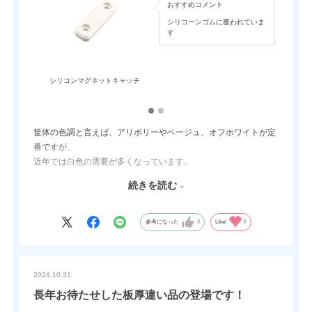
おすすめコメント
シリコーンゴムに覆われていま
す
シリコンマグネットキャッチ
筐体の色調と言えば、アリボリーやベージュ、オフホワイトが定
番ですが、
近年では白色の需要が多くなっています。
医療業界や食品業界、コーポレートカラーやコンセプトカラー、
続きを読む
各種自動機等、
機能性や操作性は勿論のこと、デザインも求められています。
ちょっとした部品まで、色調が統一されていると、製品全体の価
参考になった
0
Like!
0
値が上がります。
THA-241は、当社定番の掘込取手ですが、新しく白色品が加わっ
2024.10.31
ており、対候性に優れたAES製を使用しています。
長年お待たせした板厚違い品の登場です！
他にも様々な白色商品がございます。お気軽にお問い合わせ願い