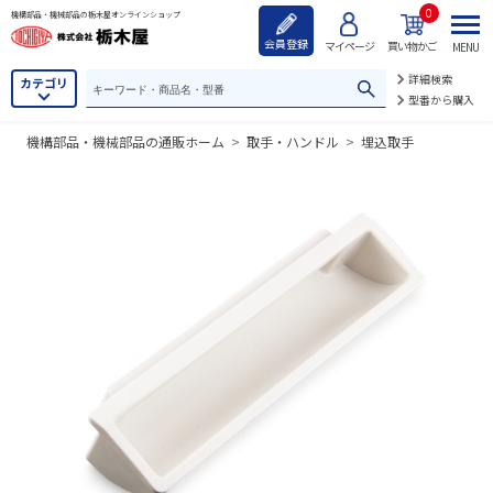
0
機構部品・機械部品の栃木屋オンラインショップ
会員登録
マイページ
買い物かご
MENU
詳細検索
カテゴリ
型番から購入
機構部品・機械部品の通販ホーム
>
取手・ハンドル
>
埋込取手