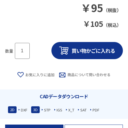
￥
95
（税抜）
￥
105
（税込）
数量
CADデータダウンロード
2D
3D
DXF
STP
IGS
X_T
SAT
PDF