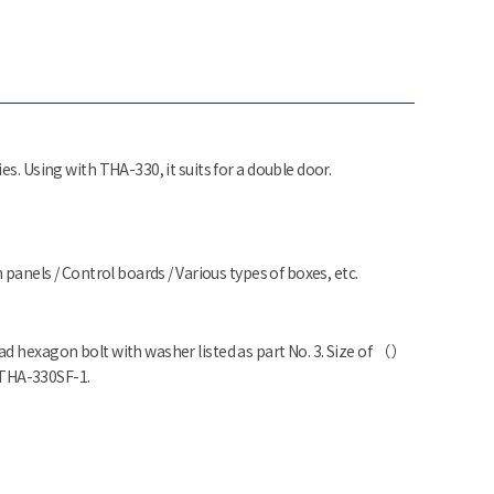
es. Using with THA-330, it suits for a double door.
 panels / Control boards / Various types of boxes, etc.
d hexagon bolt with washer listed as part No. 3. Size of （ ）
r THA-330SF-1.