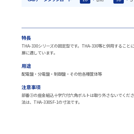
特長
THA-330シリーズの固定型です。THA-330等と併用する
扉に適しています。
用途
配電盤・分電盤・制御盤・その他各種筐体等
注意事項
部番③の座金組込十字穴付六角ボルトは取り外さないでくだ
法は、THA-330SF-1の寸法です。