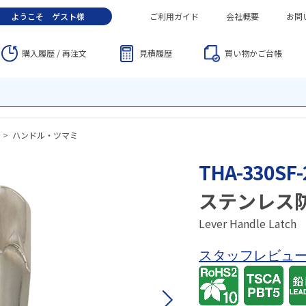
ようこそ
ゲスト
様
ご利用ガイド
会社概要
お問
購入履歴 / 再注文
見積履歴
買い物かご
台帳
>
ハンドル・ツマミ
THA-330SF-
ステンレス
Lever Handle Latch
スタッフレビュ