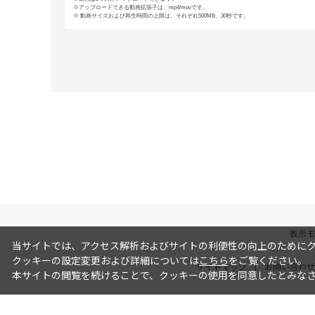
アップロードできる動画拡張子は、mp4/movです。
動画サイズおよび再生時間の上限は、それぞれ500MB、30秒です。
表示モ
当サイトでは、アクセス解析およびサイトの利便性の向上のためにクッ
クッキーの設定変更および詳細については
こちら
をご覧ください。
サイトマップ
お問い合わせ
本サイトの閲覧を続けることで、クッキーの使用を同意したとみな