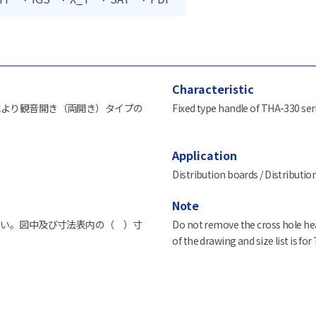
Characteristic
ことにより観音開き（両開き）タイプの
Fixed type handle of THA-330 seri
Application
Distribution boards / Distribution
Note
さい。図中及び寸法表内の（ ）寸
Do not remove the cross hole hea
of the drawing and size list is fo