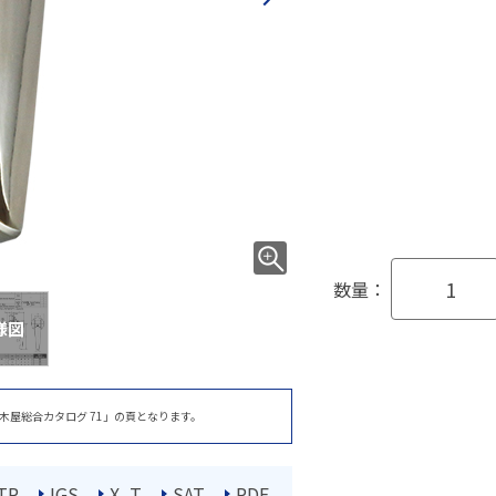
数量：
様図
木屋総合カタログ 71」の頁となります。
TP
IGS
X_T
SAT
PDF