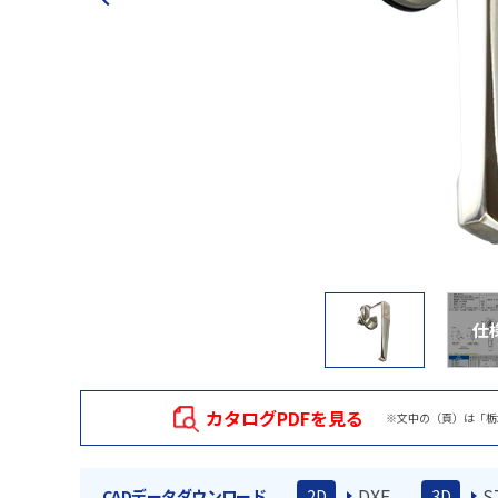
仕
カタログPDFを見る
※文中の（頁）は「栃
DXF
S
CADデータダウンロード
2D
3D