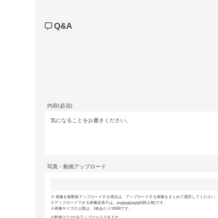
Q&A
内容(必須)
写真・動画アップロード
画像を複数枚アップロードする場合は、アップロードする画像をまとめて選択してください。(
アップロードできる画像拡張子は、png/jpg/jpeg/gif(静止画)です。
画像サイズの上限は、1枚あたり10MBです。
動画は1つのみアップロードできます。