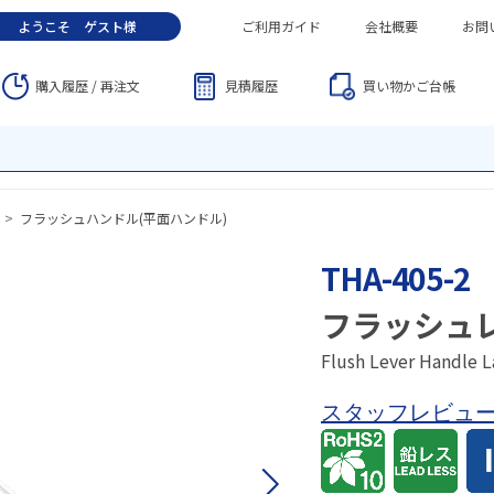
ようこそ
ゲスト
様
ご利用ガイド
会社概要
お問
購入履歴 / 再注文
見積履歴
買い物かご
台帳
>
フラッシュハンドル(平面ハンドル)
THA-405-2
フラッシュ
Flush Lever Handle L
スタッフレビュ