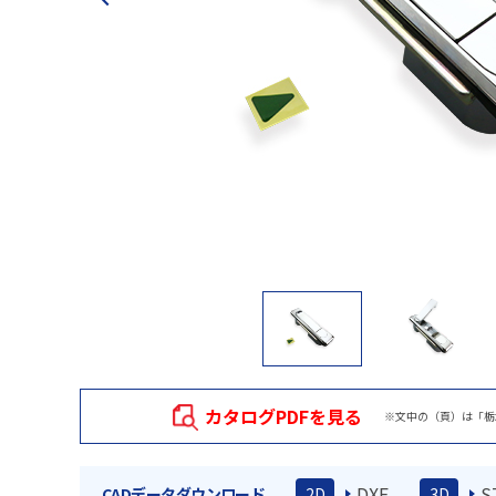
カタログPDFを見る
※文中の（頁）は「栃
DXF
S
CADデータダウンロード
2D
3D