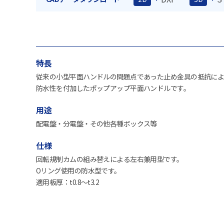
特長
従来の小型平面ハンドルの問題点であった止め金具の抵抗に
防水性を付加したポップアップ平面ハンドルです。
用途
配電盤・分電盤・その他各種ボックス等
仕様
回転規制カムの組み替えによる左右兼用型です。
Oリング使用の防水型です。
適用板厚：t0.8～t3.2