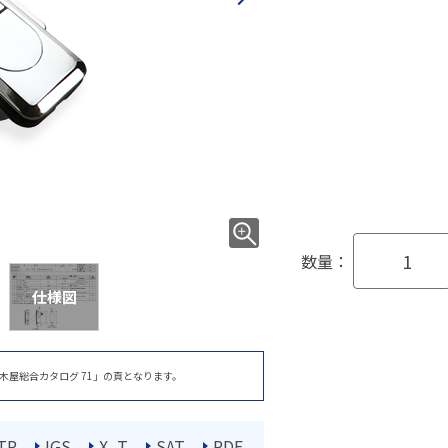
数量：
仕様図
木屋総合カタログ 71」の頁となります。
TP
IGS
X_T
SAT
PDF