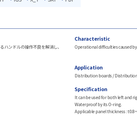
Characteristic
よるハンドルの操作不良を解消し、
Operational difficulties caused b
Application
Distribution boards / Distribution
Specification
It can be used for both left and r
Waterproof by its O-ring.
Applicable panel thickness : t0.8