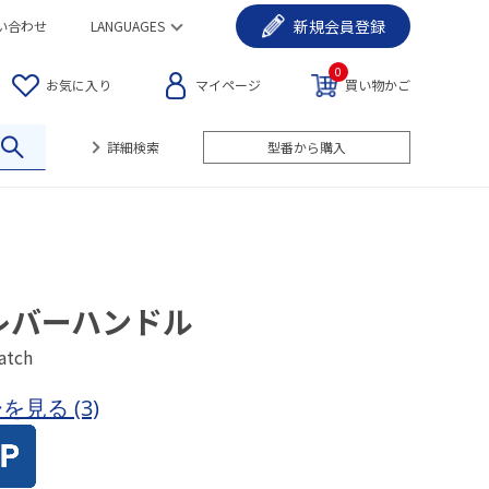
新規
会員登録
い合わせ
LANGUAGES
0
お気に入り
マイページ
買い物かご
詳細検索
型番から購入
レバーハンドル
atch
ーを見る
(3)