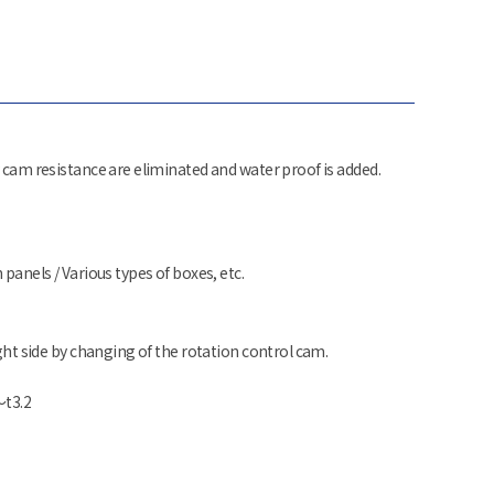
y cam resistance are eliminated and water proof is added.
 panels / Various types of boxes, etc.
ight side by changing of the rotation control cam.
～t3.2