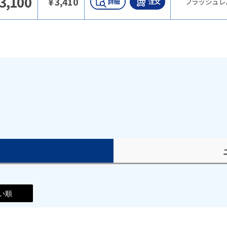
3,100
¥
3,410
フラッシュレ
）
い順