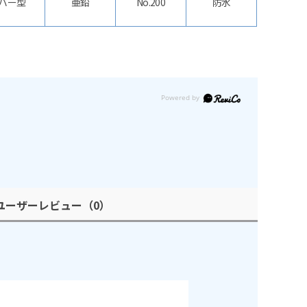
バー型
亜鉛
No.200
防水
ユーザーレビュー
（0）