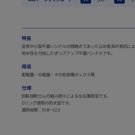
特長
従来の小型平面ハンドルの問題点であった止め金具の抵抗に
防水性を付加したポップアップ平面ハンドルです。
用途
配電盤・分電盤・その他各種ボックス等
仕様
回転規制カムの組み替えによる左右兼用型です。
Oリング使用の防水型です。
適用板厚：t0.8～t2.3