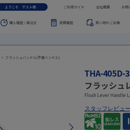
ようこそ
ゲスト
様
ご利用ガイド
会社概要
お問
購入履歴 / 再注文
見積履歴
買い物かご
台帳
>
フラッシュハンドル(平面ハンドル)
THA-405D-3
フラッシュ
Flush Lever Handle L
スタッフレビュ