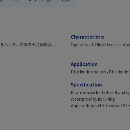
Characteristic
よるハンドルの操作不良を解消し、
Operational difficulties caused b
Application
Distribution boards / Distribution
Specification
It can be used for both left and r
Waterproof by its O-ring.
Applicable panel thickness : t0.8