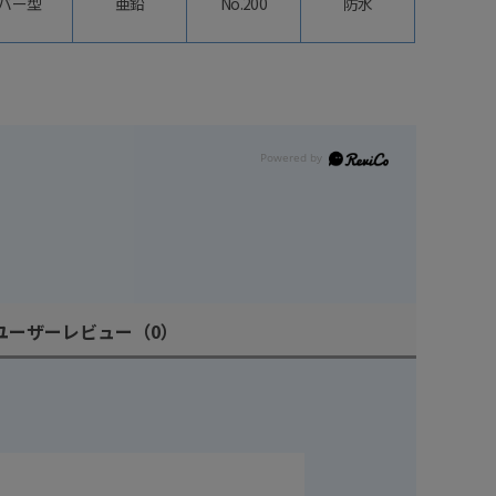
バー型
亜鉛
No.200
防水
ユーザーレビュー
（0）