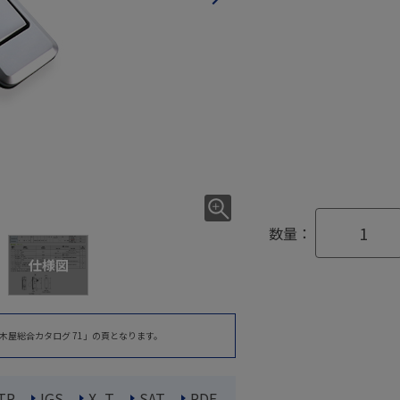
数量：
仕様図
木屋総合カタログ 71」の頁となります。
TP
IGS
X_T
SAT
PDF