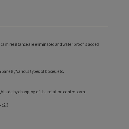
y cam resistance are eliminated and water proof is added.
 panels / Various types of boxes, etc.
ight side by changing of the rotation control cam.
～t2.3