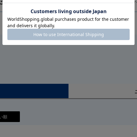
3,100
¥
3,410
フラッシュレ
）
い順