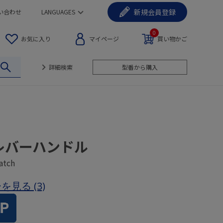
新規
会員登録
い合わせ
LANGUAGES
0
お気に入り
マイページ
買い物かご
詳細検索
型番から購入
レバーハンドル
atch
ーを見る
(3)