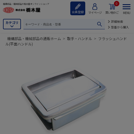
0
機構部品・機械部品の栃木屋オンラインショップ
会員登録
マイページ
買い物かご
MENU
詳細検索
カテゴリ
型番から購入
機構部品・機械部品の通販ホーム
>
取手・ハンドル
>
フラッシュハンド
ル(平面ハンドル)