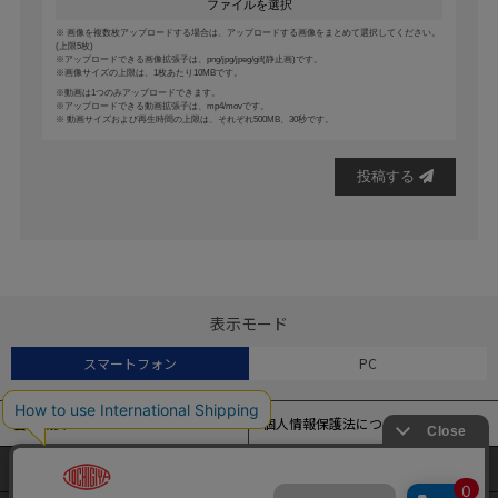
ファイルを選択
画像を複数枚アップロードする場合は、アップロードする画像をまとめて選択してください。
(上限5枚)
アップロードできる画像拡張子は、png/jpg/jpeg/gif(静止画)です。
画像サイズの上限は、1枚あたり10MBです。
動画は1つのみアップロードできます。
アップロードできる動画拡張子は、mp4/movです。
動画サイズおよび再生時間の上限は、それぞれ500MB、30秒です。
投稿する
表示モード
スマートフォン
PC
会社概要
個人情報保護法について
特定商取引法に基づく表記
よくある質問
当サイトでは、アクセス解析およびサイトの利便性の向上のため