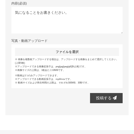
内容(必須)
写真・動画アップロード
ファイルを選択
画像を複数枚アップロードする場合は、アップロードする画像をまとめて選択してください。
(上限5枚)
アップロードできる画像拡張子は、png/jpg/jpeg/gif(静止画)です。
画像サイズの上限は、1枚あたり10MBです。
動画は1つのみアップロードできます。
アップロードできる動画拡張子は、mp4/movです。
動画サイズおよび再生時間の上限は、それぞれ500MB、30秒です。
投稿する