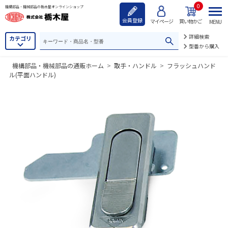
0
機構部品・機械部品の栃木屋オンラインショップ
会員登録
マイページ
買い物かご
MENU
詳細検索
カテゴリ
型番から購入
機構部品・機械部品の通販ホーム
>
取手・ハンドル
>
フラッシュハンド
ル(平面ハンドル)