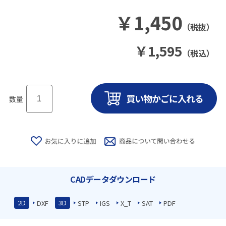
￥
1,450
（税抜）
￥
1,595
（税込）
数量
CADデータダウンロード
2D
3D
DXF
STP
IGS
X_T
SAT
PDF