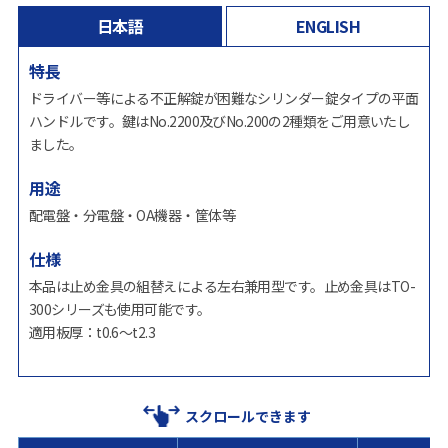
日本語
ENGLISH
特長
ドライバー等による不正解錠が困難なシリンダー錠タイプの平面
ハンドルです。鍵はNo.2200及びNo.200の2種類をご用意いたし
ました。
用途
配電盤・分電盤・OA機器・筐体等
仕様
本品は止め金具の組替えによる左右兼用型です。止め金具はTO-
300シリーズも使用可能です。
適用板厚：t0.6～t2.3
スクロールできます