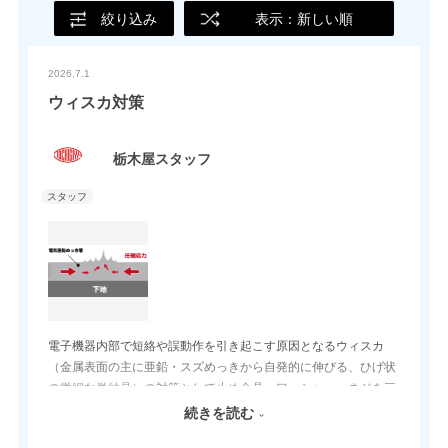
絞り込み
表示：新しい順
2026.7.1
ウィスカ対策
栃木屋スタッフ
電子機器内部で短絡や誤動作を引き起こす原因となるウィスカ
（金属表面の主に亜鉛・スズめっきから自発的に伸びる、ひげ状
の微細な単結晶）の対策として止め金具、ワッシャー、ネジを三
価クロメートからニッケルメッキに順次変更しております。在庫
続きを読む
状況についてはお問合せ下さい。