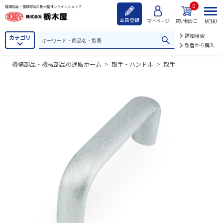
0
機構部品・機械部品の栃木屋オンラインショップ
会員登録
マイページ
買い物かご
MENU
詳細検索
カテゴリ
型番から購入
機構部品・機械部品の通販ホーム
>
取手・ハンドル
>
取手