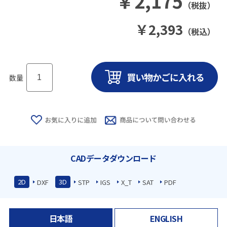
￥
2,175
（税抜）
￥
2,393
（税込）
数量
CADデータダウンロード
2D
3D
DXF
STP
IGS
X_T
SAT
PDF
日本語
ENGLISH