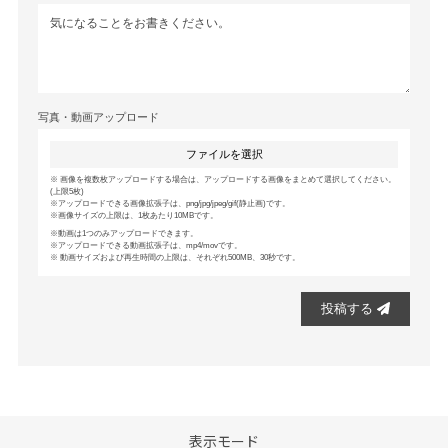
写真・動画アップロード
ファイルを選択
画像を複数枚アップロードする場合は、アップロードする画像をまとめて選択してください。
(上限5枚)
アップロードできる画像拡張子は、png/jpg/jpeg/gif(静止画)です。
画像サイズの上限は、1枚あたり10MBです。
動画は1つのみアップロードできます。
アップロードできる動画拡張子は、mp4/movです。
動画サイズおよび再生時間の上限は、それぞれ500MB、30秒です。
投稿する
表示モード