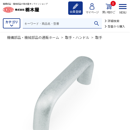
0
機構部品・機械部品の栃木屋オンラインショップ
会員登録
マイページ
買い物かご
MENU
詳細検索
カテゴリ
型番から購入
機構部品・機械部品の通販ホーム
>
取手・ハンドル
>
取手