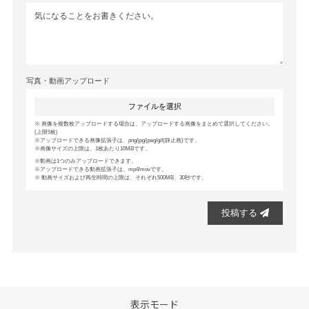
写真・動画アップロード
ファイルを選択
画像を複数枚アップロードする場合は、アップロードする画像をまとめて選択してください。
(上限5枚)
アップロードできる画像拡張子は、png/jpg/jpeg/gif(静止画)です。
画像サイズの上限は、1枚あたり10MBです。
動画は1つのみアップロードできます。
アップロードできる動画拡張子は、mp4/movです。
動画サイズおよび再生時間の上限は、それぞれ500MB、30秒です。
投稿する
表示モード