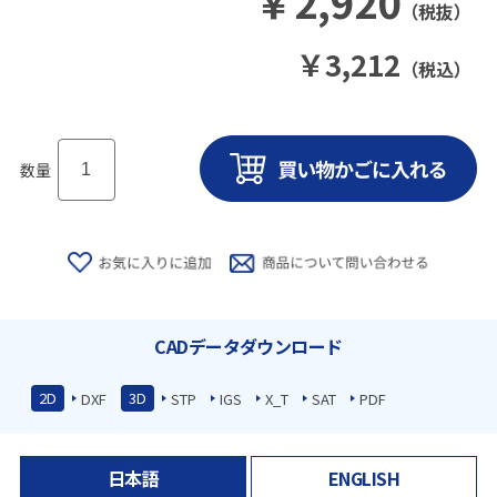
￥
2,920
（税抜）
￥
3,212
（税込）
数量
CADデータダウンロード
2D
3D
DXF
STP
IGS
X_T
SAT
PDF
日本語
ENGLISH