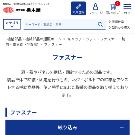
0
機構部品・機械部品の栃木屋オンラインショップ
会員登録
マイページ
買い物かご
MENU
詳細検索
カテゴリ
型番から購入
機構部品・機械部品の通販ホーム
>
キャッチ・ラッチ・ファスナー・錠
前・電気錠・宅配錠
>
ファスナー
ファスナー
扉・蓋やパネルを締結・固定するための部品です。
製品単体で締結・固定を行うもの、ネジ・ボルトでの締結をアシス
トする補助商品等、使い勝手に応じた機能の商品を取り揃えており
ます。
ファスナー
絞り込み